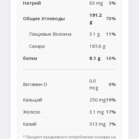
Натрий
63 mg
3%
191.2
Общие Углеводы
70%
g
Пищевые Волокна
3.1 g
11%
Сахара
185.6 g
белки
8.1 g
16%
0.0
Витамин D
0%
mcg
Кальций
250 mg
19%
Железо
3.1 mg
17%
Калий
313 mg
7%
* Процент ежедневного потребления основан на