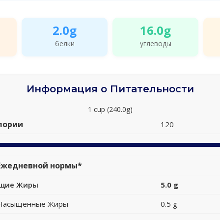
2.0g
16.0g
белки
углеводы
Информация о Питательности
1 cup (240.0g)
лории
120
Ежедневной нормы*
щие Жиры
5.0 g
Насыщенные Жиры
0.5 g