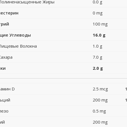
Полиненасыщенные Жиры
0.0 g
лестерин
0 mg
трий
100 mg
щие Углеводы
16.0 g
Пищевые Волокна
1.0 g
Сахара
7.0 g
лки
2.0 g
амин D
2.5 mcg
льций
200 mg
лезо
0.5 mg
ий
200 mg