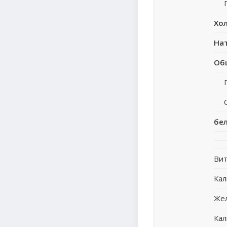
Хо
На
Об
бе
Вит
Ка
Же
Кал