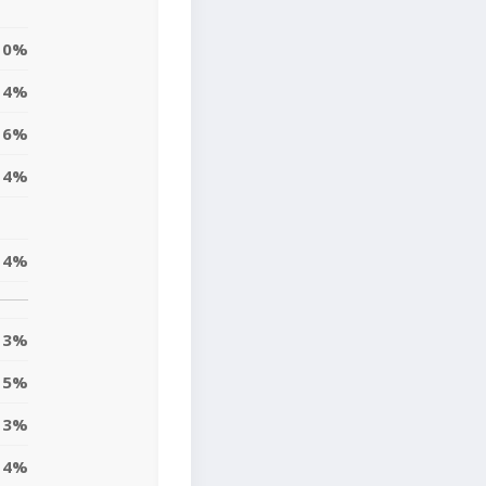
0%
4%
6%
4%
4%
13%
15%
3%
4%