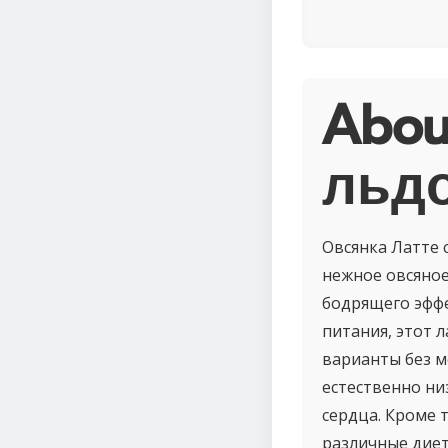
Abou
льдо
Овсянка Латте 
нежное овсяное
бодрящего эффе
питания, этот 
варианты без м
естественно ни
сердца. Кроме 
различные диет