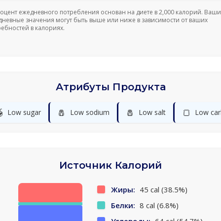
роцент ежедневного потребления основан на диете в 2,000 калорий. Ваши
дневные значения могут быть выше или ниже в зависимости от ваших
ребностей в калориях.
Атрибуты Продукта

🧂
🧂
🍞
Low sugar
Low sodium
Low salt
Low car
Источник Калорий
Жиры:
45 cal (38.5%)
Белки:
8 cal (6.8%)