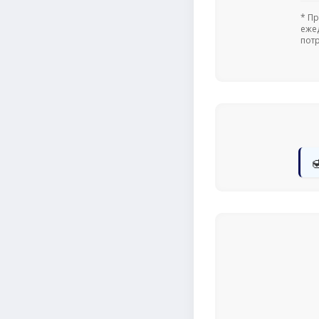
* П
еже
пот
