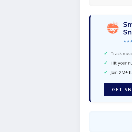
Sm
Sn
★★
✓
Track meal
✓
Hit your nu
✓
Join 2M+ 
GET SN