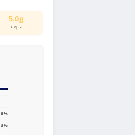
5.0g
жиры
6%
3%