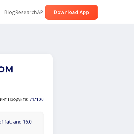
Blog
Research
API
Download App
дом
инг Продукта:
71/100
f fat, and 16.0