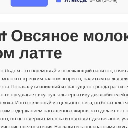
Углеводы:
64 cal (54.7%)
t Овсяное молок
м латте
со Льдом - это кремовый и освежающий напиток, соче
 молоко с крепким залпом эспрессо, налитым на лед дл
кта. Поначалу возникший из растущего тренда растит
латте предлагает вкусную альтернативу для любителей
олока. Изготовленный из цельного овса, он богат клет
зким содержанием насыщенных жиров, что делает его 
того, он не содержит молока и подходит для веганов, у
ические предпочтения. Насладитесь прекрасными вкус