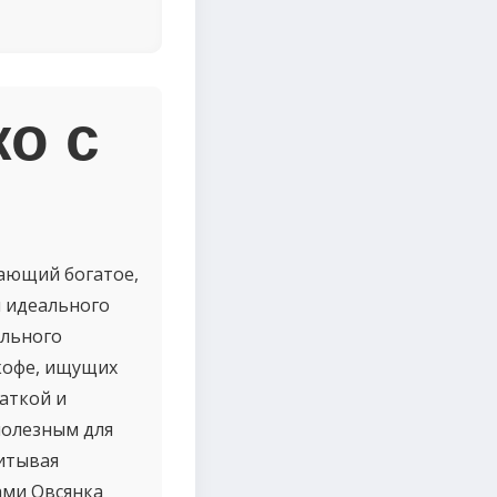
о с
тающий богатое,
я идеального
ельного
 кофе, ищущих
чаткой и
полезным для
читывая
ами Овсянка