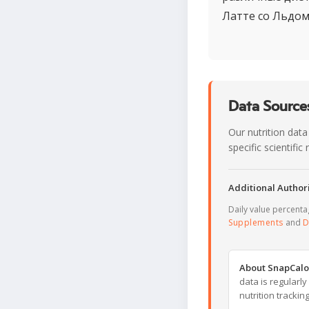
Латте со Льдом,
Data Sources
Our nutrition data
specific scientifi
Additional Authori
Daily value percent
Supplements
and
D
About SnapCalo
data is regularl
nutrition trackin