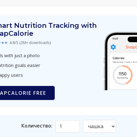
art Nutrition Tracking with
apCalorie
★★★
4.8/5 (2M+ downloads)
s with just a photo
trition goals easier
happy users
APCALORIE FREE
Количество: