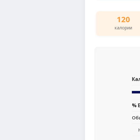
120
калории
Ка
% 
Об