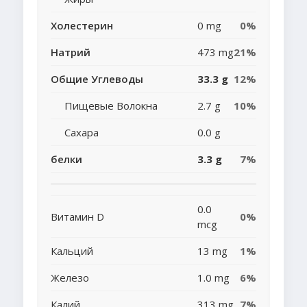
Холестерин
0 mg
0%
Натрий
473 mg
21%
Общие Углеводы
33.3 g
12%
Пищевые Волокна
2.7 g
10%
Сахара
0.0 g
белки
3.3 g
7%
0.0
Витамин D
0%
mcg
Кальций
13 mg
1%
Железо
1.0 mg
6%
Калий
313 mg
7%