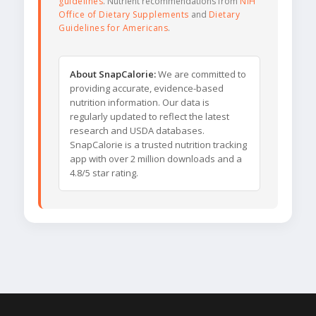
guidelines
. Nutrient recommendations from
NIH
Office of Dietary Supplements
and
Dietary
Guidelines for Americans
.
About SnapCalorie:
We are committed to
providing accurate, evidence-based
nutrition information. Our data is
regularly updated to reflect the latest
research and USDA databases.
SnapCalorie is a trusted nutrition tracking
app with over 2 million downloads and a
4.8/5 star rating.