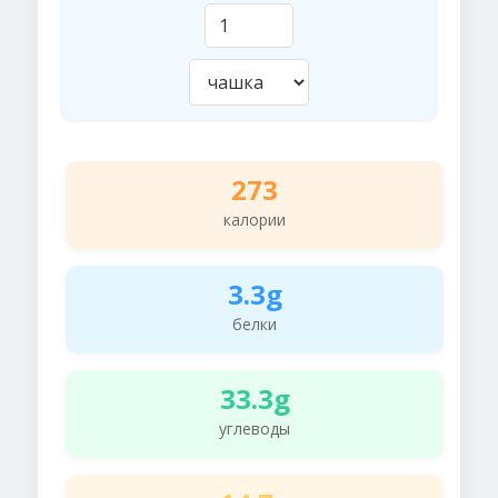
273
калории
3.3g
белки
33.3g
углеводы