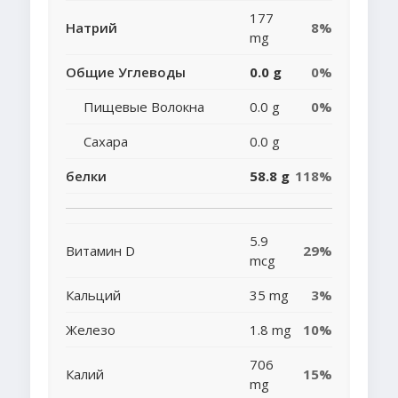
177
Натрий
8%
mg
Общие Углеводы
0.0 g
0%
Пищевые Волокна
0.0 g
0%
Сахара
0.0 g
белки
58.8 g
118%
5.9
Витамин D
29%
mcg
Кальций
35 mg
3%
Железо
1.8 mg
10%
706
Калий
15%
mg