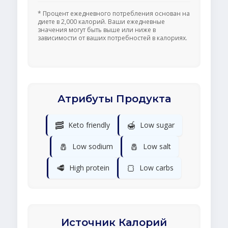
* Процент ежедневного потребления основан на
диете в 2,000 калорий. Ваши ежедневные
значения могут быть выше или ниже в
зависимости от ваших потребностей в калориях.
Атрибуты Продукта
🥓
🍯
Keto friendly
Low sugar
🧂
🧂
Low sodium
Low salt
🥩
🍞
High protein
Low carbs
Источник Калорий