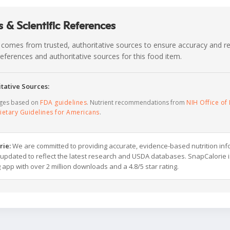
 & Scientific References
 comes from trusted, authoritative sources to ensure accuracy and rel
c references and authoritative sources for this food item.
tative Sources:
ages based on
FDA guidelines
. Nutrient recommendations from
NIH Office of 
ietary Guidelines for Americans
.
rie:
We are committed to providing accurate, evidence-based nutrition inf
y updated to reflect the latest research and USDA databases. SnapCalorie i
g app with over 2 million downloads and a 4.8/5 star rating.