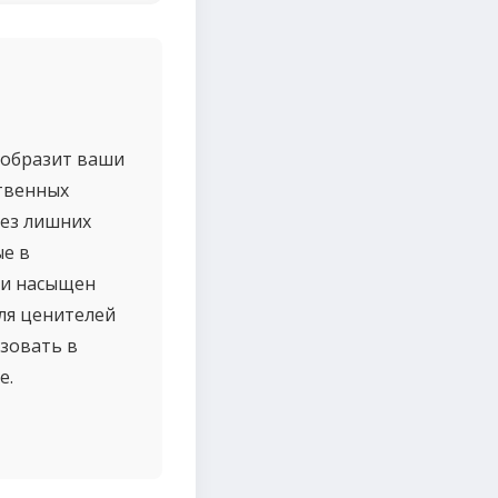
еобразит ваши
ственных
без лишних
ые в
 и насыщен
ля ценителей
зовать в
е.