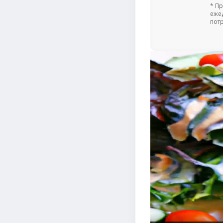
* П
еже
пот