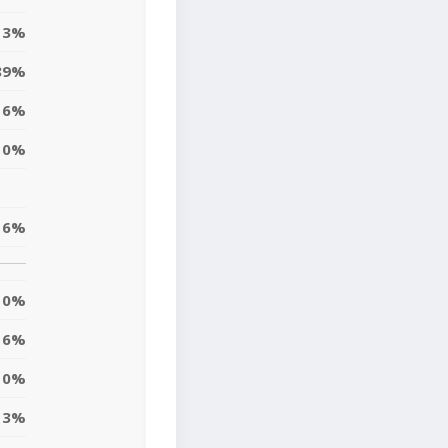
13%
89%
6%
0%
16%
0%
6%
0%
3%