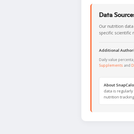
Data Sources
Our nutrition data
specific scientifi
Additional Authori
Daily value percent
Supplements
and
D
About SnapCalo
data is regularl
nutrition trackin