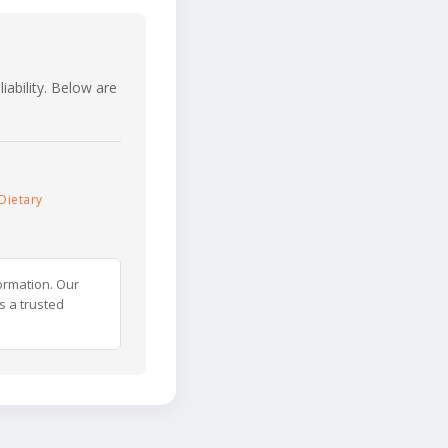
iability. Below are
Dietary
ormation. Our
s a trusted