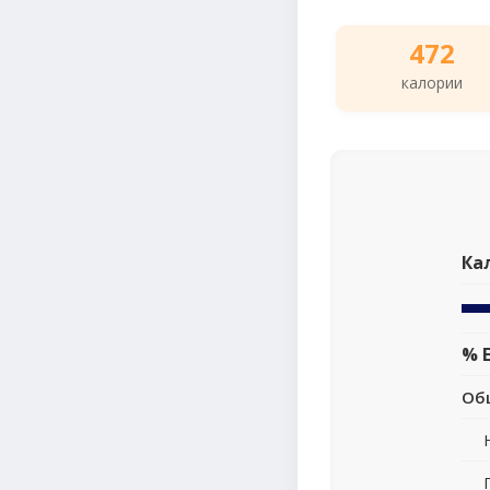
472
калории
Ка
% 
Об