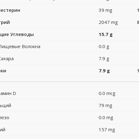
лестерин
39 mg
трий
2047 mg
щие Углеводы
15.7 g
Пищевые Волокна
0.0 g
Сахара
7.9 g
лки
7.9 g
амин D
0.0 mcg
льций
79 mg
лезо
0.0 mg
ий
157 mg