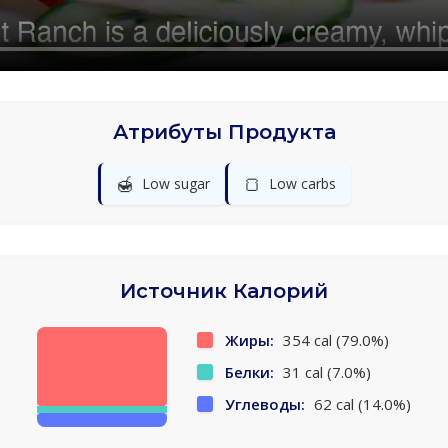
Атрибуты Продукта
🍯
🍞
Low sugar
Low carbs
Источник Калорий
Жиры:
354 cal (79.0%)
Белки:
31 cal (7.0%)
Углеводы:
62 cal (14.0%)