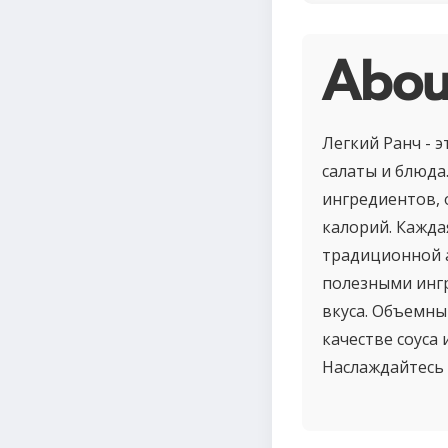
Abou
Легкий Ранч - 
салаты и блюда
ингредиентов, 
калорий. Кажда
традиционной а
полезными ингр
вкуса. Объемны
качестве соуса
Наслаждайтесь 