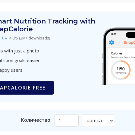
art Nutrition Tracking with
apCalorie
★★★
4.8/5 (2M+ downloads)
s with just a photo
trition goals easier
happy users
APCALORIE FREE
Количество: