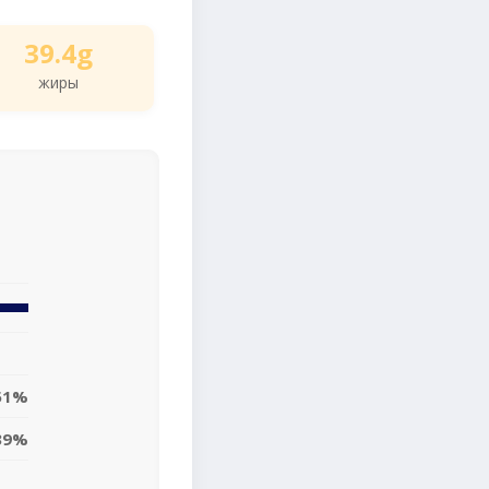
39.4g
жиры
51%
39%