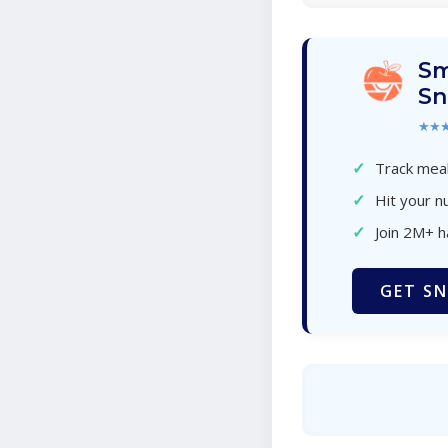
Sm
Sn
★★
✓
Track meal
✓
Hit your nu
✓
Join 2M+ 
GET SN