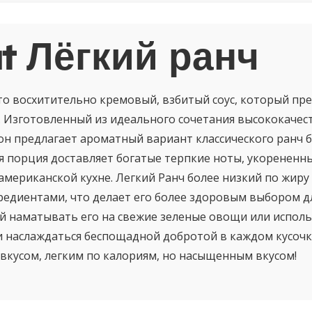
t Лёгкий ранч
это восхитительно кремовый, взбитый соус, который пр
. Изготовленный из идеального сочетания высококаче
он предлагает ароматный вариант классического ранч 
я порция доставляет богатые терпкие ноты, укорененн
мериканской кухне. Легкий Ранч более низкий по жиру
едиентами, что делает его более здоровым выбором д
й наматывать его на свежие зеленые овощи или исполь
 и наслаждаться беспощадной добротой в каждом кусочк
вкусом, легким по калориям, но насыщенным вкусом!