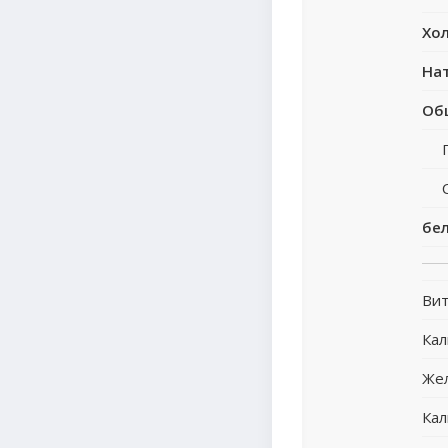
Хо
На
Об
бе
Вит
Ка
Же
Кал