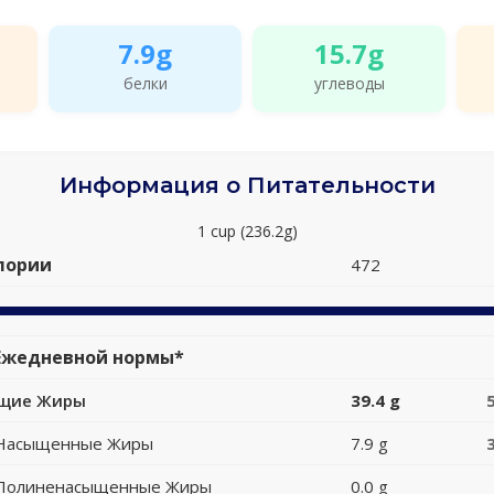
7.9g
15.7g
белки
углеводы
Информация о Питательности
1 cup (236.2g)
лории
472
Ежедневной нормы*
щие Жиры
39.4 g
Насыщенные Жиры
7.9 g
Полиненасыщенные Жиры
0.0 g