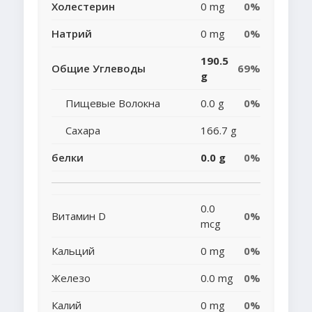
Холестерин
0 mg
0%
Натрий
0 mg
0%
190.5
Общие Углеводы
69%
g
Пищевые Волокна
0.0 g
0%
Сахара
166.7 g
белки
0.0 g
0%
0.0
Витамин D
0%
mcg
Кальций
0 mg
0%
Железо
0.0 mg
0%
Калий
0 mg
0%