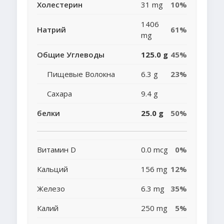
Холестерин
31 mg
10%
1406
Натрий
61%
mg
Общие Углеводы
125.0 g
45%
Пищевые Волокна
6.3 g
23%
Сахара
9.4 g
белки
25.0 g
50%
Витамин D
0.0 mcg
0%
Кальций
156 mg
12%
Железо
6.3 mg
35%
Калий
250 mg
5%