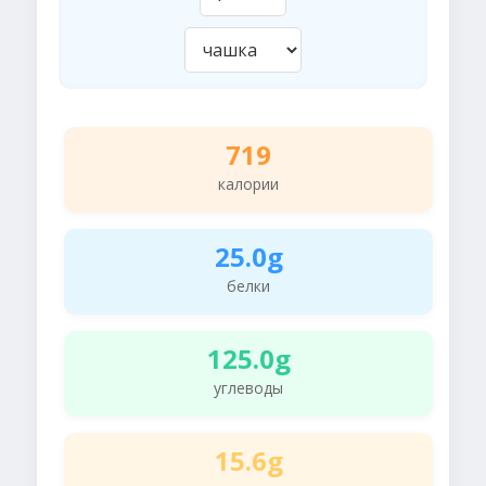
719
калории
25.0g
белки
125.0g
углеводы
15.6g