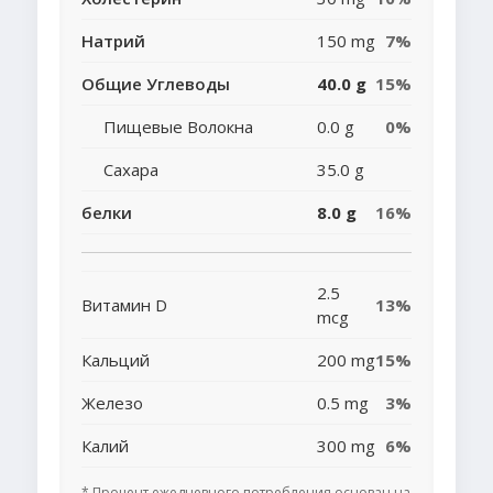
Натрий
150 mg
7%
Общие Углеводы
40.0 g
15%
Пищевые Волокна
0.0 g
0%
Сахара
35.0 g
белки
8.0 g
16%
2.5
Витамин D
13%
mcg
Кальций
200 mg
15%
Железо
0.5 mg
3%
Калий
300 mg
6%
* Процент ежедневного потребления основан на