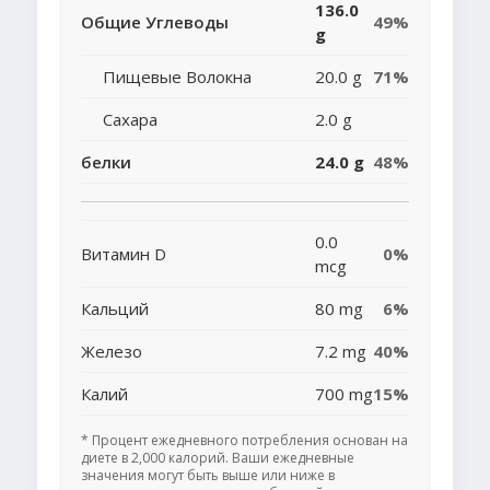
136.0
Общие Углеводы
49%
g
Пищевые Волокна
20.0 g
71%
Сахара
2.0 g
белки
24.0 g
48%
0.0
Витамин D
0%
mcg
Кальций
80 mg
6%
Железо
7.2 mg
40%
Калий
700 mg
15%
* Процент ежедневного потребления основан на
диете в 2,000 калорий. Ваши ежедневные
значения могут быть выше или ниже в