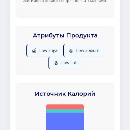
зависимости от ваших потребностей в калориях.
Атрибуты Продукта
🍯
🧂
Low sugar
Low sodium
🧂
Low salt
Источник Калорий