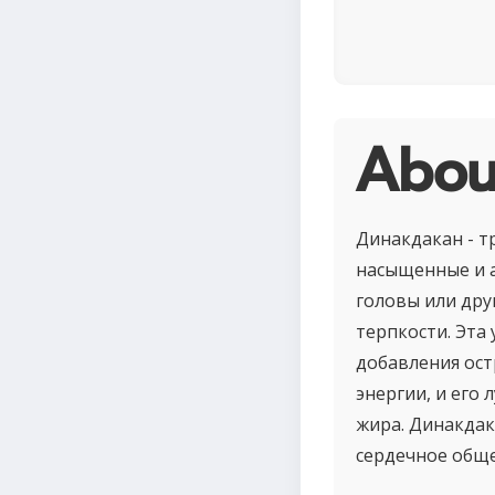
Abou
Динакдакан - т
насыщенные и а
головы или друг
терпкости. Эта
добавления ост
энергии, и его
жира. Динакдак
сердечное обще