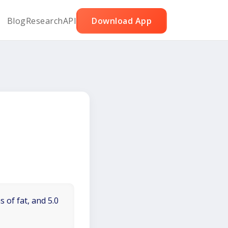
Blog
Research
API
Download App
 of fat, and 5.0