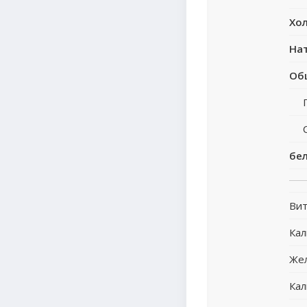
Хо
На
Об
бе
Вит
Ка
Же
Кал