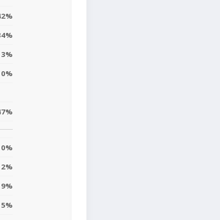
42%
34%
3%
0%
47%
0%
2%
9%
5%