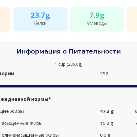
23.7g
7.9g
белки
углеводы
Информация о Питательности
1 cup (236.6g)
лории
552
Ежедневной нормы*
щие Жиры
47.3 g
Насыщенные Жиры
15.8 g
Полиненасыщенные Жиры
0.0 g