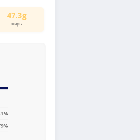
47.3g
жиры
61%
79%