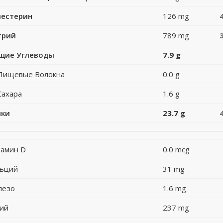
лестерин
126 mg
трий
789 mg
щие Углеводы
7.9 g
Пищевые Волокна
0.0 g
Сахара
1.6 g
лки
23.7 g
амин D
0.0 mcg
льций
31 mg
лезо
1.6 mg
ий
237 mg