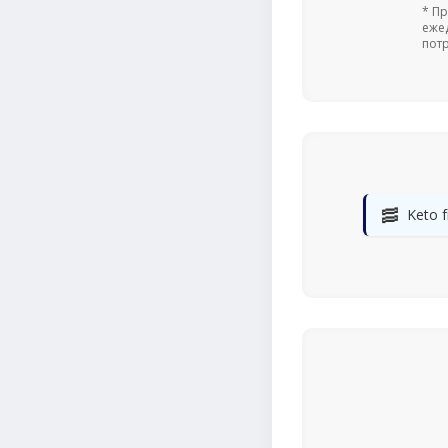
* П
еже
пот
🥓
Keto f