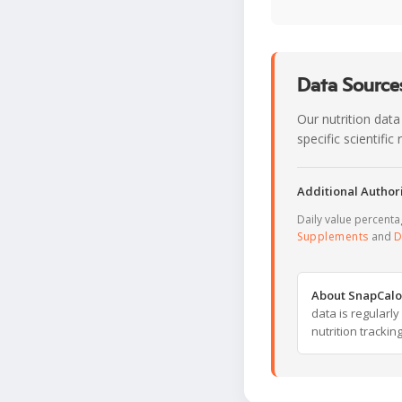
Data Sources
Our nutrition data
specific scientifi
Additional Authori
Daily value percent
Supplements
and
D
About SnapCalo
data is regularl
nutrition trackin