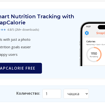
art Nutrition Tracking with
apCalorie
★★★
4.8/5 (2M+ downloads)
s with just a photo
trition goals easier
happy users
APCALORIE FREE
Количество: