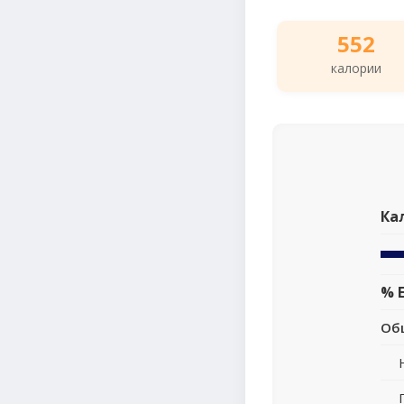
552
калории
Ка
% 
Об