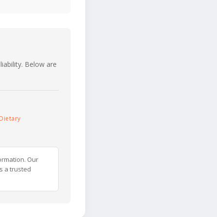
iability. Below are
Dietary
ormation. Our
s a trusted