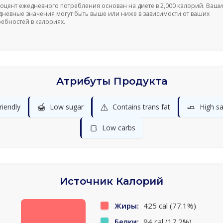
роцент ежедневного потребления основан на диете в 2,000 калорий. Ваши
дневные значения могут быть выше или ниже в зависимости от ваших
ребностей в калориях.
Атрибуты Продукта
🍯
⚠️
🧈
riendly
Low sugar
Contains trans fat
High sa
🍞
Low carbs
Источник Калорий
Жиры:
425 cal (77.1%)
Белки:
94 cal (17.2%)