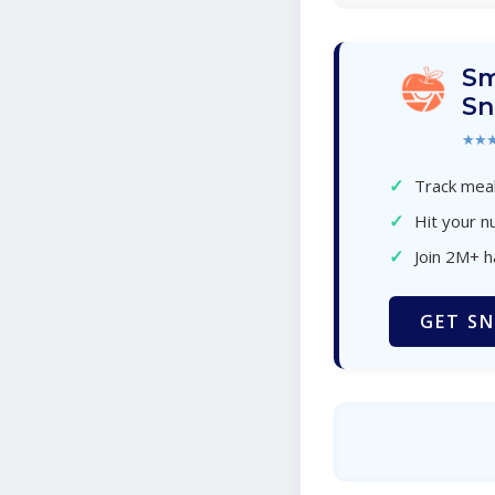
Sm
Sn
★★
✓
Track meal
✓
Hit your nu
✓
Join 2M+ 
GET SN