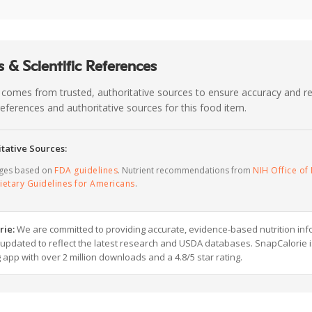
 & Scientific References
 comes from trusted, authoritative sources to ensure accuracy and rel
c references and authoritative sources for this food item.
tative Sources:
ages based on
FDA guidelines
. Nutrient recommendations from
NIH Office of 
ietary Guidelines for Americans
.
rie:
We are committed to providing accurate, evidence-based nutrition inf
y updated to reflect the latest research and USDA databases. SnapCalorie i
g app with over 2 million downloads and a 4.8/5 star rating.