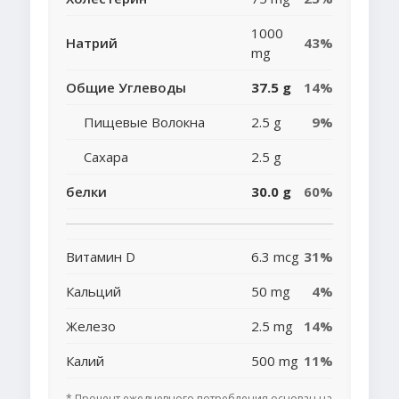
1000
Натрий
43%
mg
Общие Углеводы
37.5 g
14%
Пищевые Волокна
2.5 g
9%
Сахара
2.5 g
белки
30.0 g
60%
Витамин D
6.3 mcg
31%
Кальций
50 mg
4%
Железо
2.5 mg
14%
Калий
500 mg
11%
* Процент ежедневного потребления основан на