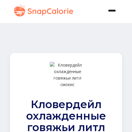
Кловердейл
охлажденные
говяжьи литл