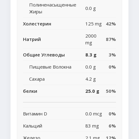
Полиненасыщенные
0.0 g
Жиры
Холестерин
125 mg
42%
2000
Натрий
87%
mg
Общие Углеводы
8.3 g
3%
Пищевые Волокна
0.0 g
0%
Сахара
4.2 g
белки
25.0 g
50%
Витамин D
0.0 mcg
0%
Кальций
83 mg
6%
Железо
2.1 mg
12%