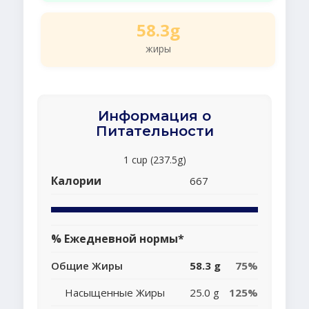
58.3g
жиры
Информация о
Питательности
1 cup (237.5g)
Калории
667
% Ежедневной нормы*
Общие Жиры
58.3 g
75%
Насыщенные Жиры
25.0 g
125%