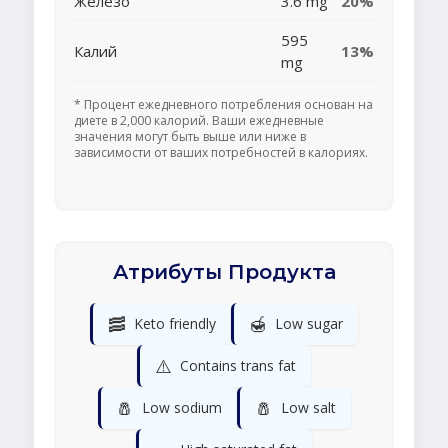
Железо
3.6 mg
20%
595
Калий
13%
mg
* Процент ежедневного потребления основан на
диете в 2,000 калорий. Ваши ежедневные
значения могут быть выше или ниже в
зависимости от ваших потребностей в калориях.
Атрибуты Продукта
🥓
🍯
Keto friendly
Low sugar
⚠️
Contains trans fat
🧂
🧂
Low sodium
Low salt