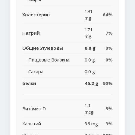
191
Холестерин
64%
mg
171
Натрий
7%
mg
Общие Углеводы
0.0 g
0%
Пищевые Волокна
0.0 g
0%
Сахара
0.0 g
белки
45.2 g
90%
1.1
Витамин D
5%
mcg
Кальций
36 mg
3%