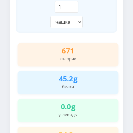
671
калории
45.2g
белки
0.0g
углеводы