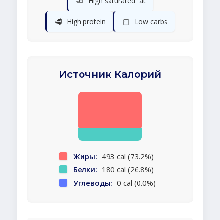
🧈
High saturated fat
🥩
🍞
High protein
Low carbs
Источник Калорий
Жиры:
493 cal (73.2%)
Белки:
180 cal (26.8%)
Углеводы:
0 cal (0.0%)