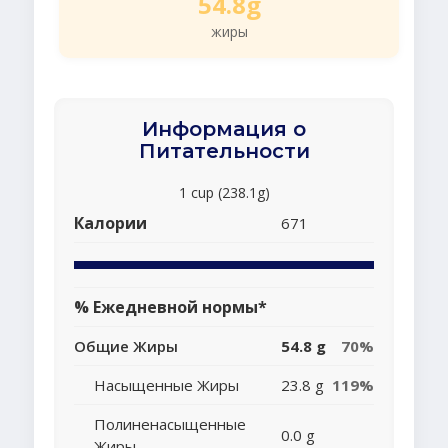
54.8g
жиры
Информация о
Питательности
1 cup (238.1g)
Калории
671
% Ежедневной нормы*
Общие Жиры
54.8 g
70%
Насыщенные Жиры
23.8 g
119%
Полиненасыщенные
0.0 g
Жиры