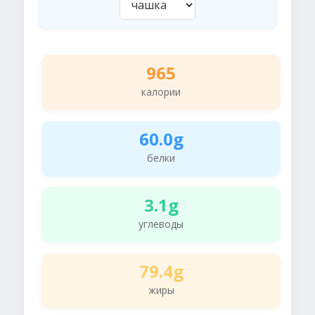
965
калории
60.0g
белки
3.1g
углеводы
79.4g
жиры