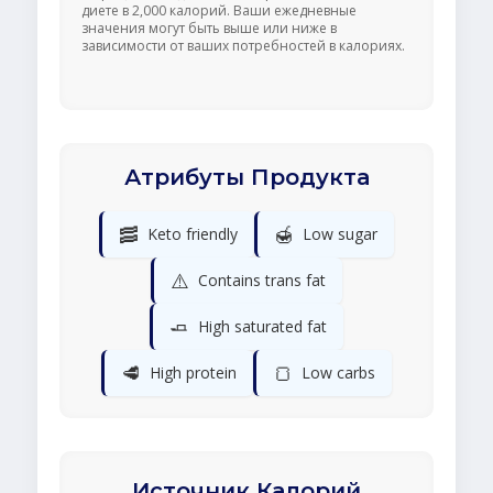
диете в 2,000 калорий. Ваши ежедневные
значения могут быть выше или ниже в
зависимости от ваших потребностей в калориях.
Атрибуты Продукта
🥓
🍯
Keto friendly
Low sugar
⚠️
Contains trans fat
🧈
High saturated fat
🥩
🍞
High protein
Low carbs
Источник Калорий