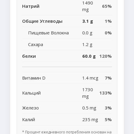
1490
Натрий
65%
mg
Общие Углеводы
3.1 g
1%
Пищевые Волокна
0.0 g
0%
Сахара
1.2 g
белки
60.0 g
120%
Витамин D
1.4 mcg
7%
1730
Кальций
133%
mg
Железо
0.5 mg
3%
Калий
235 mg
5%
* Процент ежедневного потребления основан на