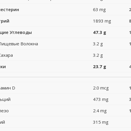
лестерин
63 mg
трий
1893 mg
щие Углеводы
47.3 g
Пищевые Волокна
3.2 g
Сахара
3.2 g
лки
23.7 g
амин D
2.0 mcg
льций
473 mg
лезо
2.4 mg
ий
315 mg