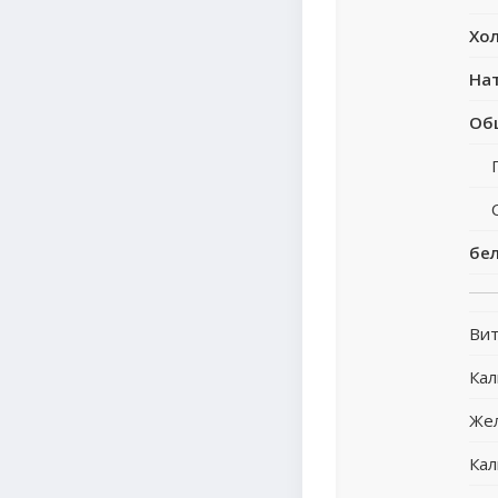
Хо
На
Об
бе
Вит
Ка
Же
Кал