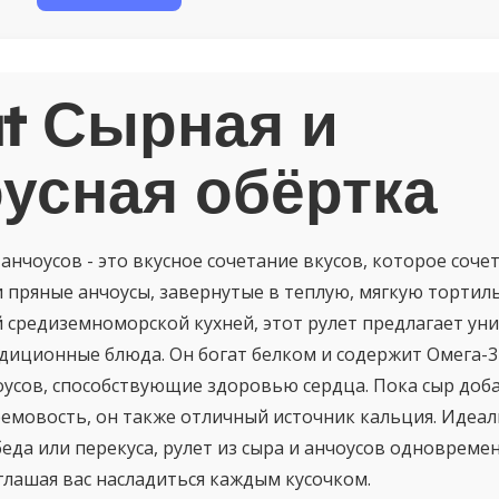
t Сырная и
усная обёртка
 анчоусов - это вкусное сочетание вкусов, которое сочет
 пряные анчоусы, завернутые в теплую, мягкую тортил
средиземноморской кухней, этот рулет предлагает ун
диционные блюда. Он богат белком и содержит Омега-
оусов, способствующие здоровью сердца. Пока сыр доб
мовость, он также отличный источник кальция. Идеа
беда или перекуса, рулет из сыра и анчоусов одновреме
глашая вас насладиться каждым кусочком.