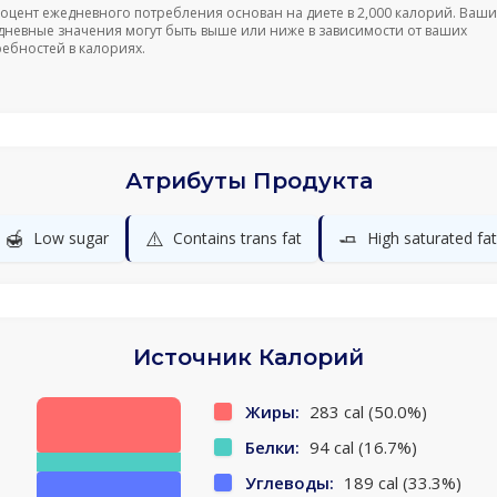
роцент ежедневного потребления основан на диете в 2,000 калорий. Ваши
дневные значения могут быть выше или ниже в зависимости от ваших
ребностей в калориях.
Атрибуты Продукта
🍯
⚠️
🧈
Low sugar
Contains trans fat
High saturated fat
Источник Калорий
Жиры:
283 cal (50.0%)
Белки:
94 cal (16.7%)
Углеводы:
189 cal (33.3%)