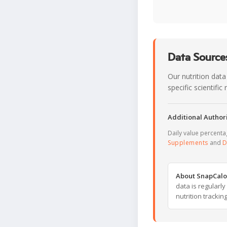
Data Sources
Our nutrition data
specific scientifi
Additional Authori
Daily value percent
Supplements
and
D
About SnapCalo
data is regularl
nutrition trackin