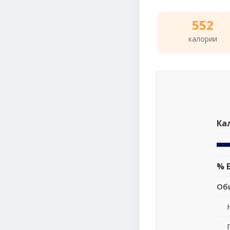
552
калории
Ка
% 
Об