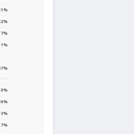
21%
82%
17%
11%
47%
10%
36%
13%
7%