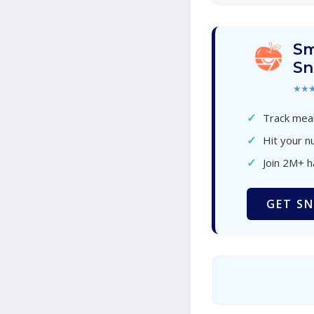
Sm
Sn
★★
✓
Track meal
✓
Hit your nu
✓
Join 2M+ 
GET SN