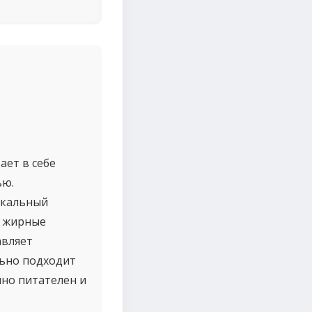
ает в себе
ью.
икальный
3 жирные
авляет
льно подходит
нно питателен и