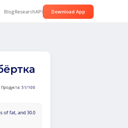
Blog
Research
API
Download App
бёртка
 Продукта:
51/100
 of fat, and 30.0