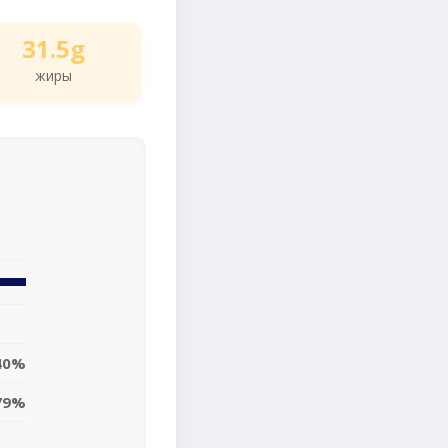
31.5g
жиры
40%
79%