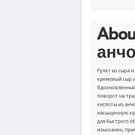
Abou
анчо
Рулет из сыра и
кремовый сыр и
Вдохновленный 
поворот на тра
кислоты из анч
насыщенную кре
для быстрого о
изысканен, при