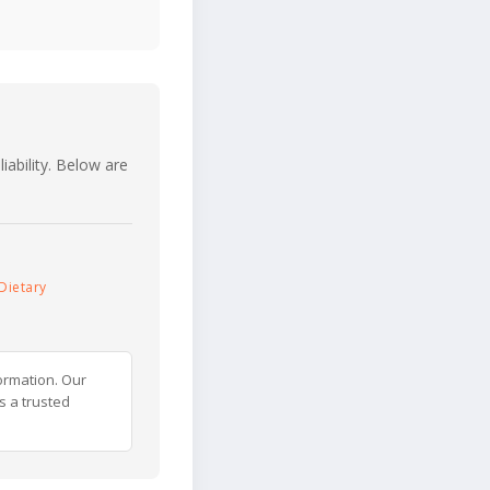
iability. Below are
Dietary
ormation. Our
s a trusted