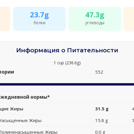
23.7g
47.3g
белки
углеводы
Информация о Питательности
1 cup (236.6g)
лории
552
Ежедневной нормы*
щие Жиры
31.5 g
Насыщенные Жиры
15.8 g
Полиненасыщенные Жиры
0.0 g