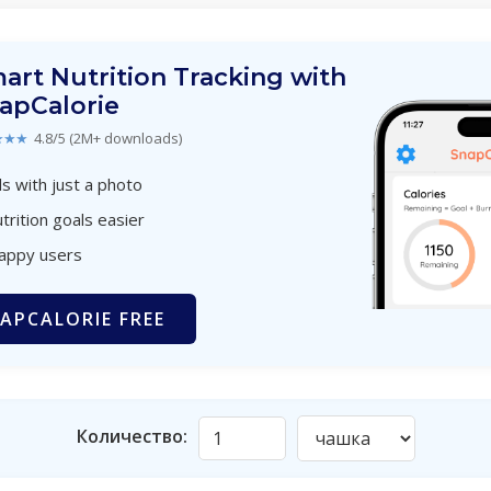
art Nutrition Tracking with
apCalorie
★★★
4.8/5 (2M+ downloads)
s with just a photo
trition goals easier
happy users
APCALORIE FREE
Количество: