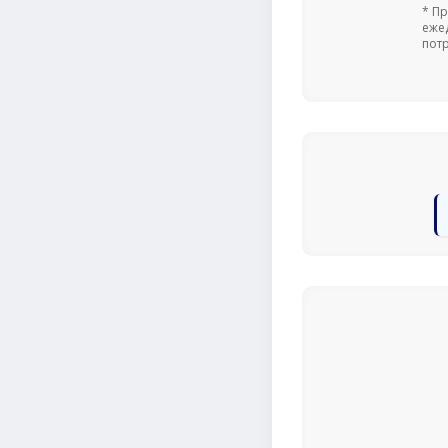
* П
еже
пот