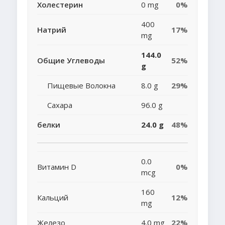
Холестерин
0 mg
0%
400
Натрий
17%
mg
144.0
Общие Углеводы
52%
g
Пищевые Волокна
8.0 g
29%
Сахара
96.0 g
белки
24.0 g
48%
0.0
Витамин D
0%
mcg
160
Кальций
12%
mg
Железо
4.0 mg
22%