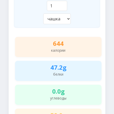
644
калории
47.2g
белки
0.0g
углеводы