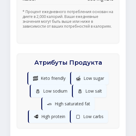
* Процент ежедневного потребления основан на
диете в 2,000 калорий. Ваши ежедневные
значения могут быть выше или ниже в
зависимости от ваших потребностей в калориях.
Атрибуты Продукта
🥓
🍯
Keto friendly
Low sugar
🧂
🧂
Low sodium
Low salt
🧈
High saturated fat
🥩
🍞
High protein
Low carbs