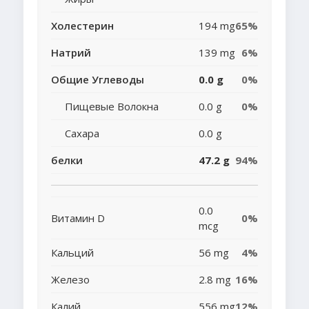
Холестерин
194 mg
65%
Натрий
139 mg
6%
Общие Углеводы
0.0 g
0%
Пищевые Волокна
0.0 g
0%
Сахара
0.0 g
белки
47.2 g
94%
0.0
Витамин D
0%
mcg
Кальций
56 mg
4%
Железо
2.8 mg
16%
Калий
556 mg
12%