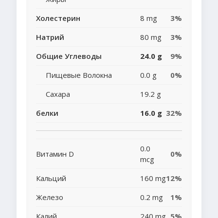
Холестерин
8 mg
3%
Натрий
80 mg
3%
Общие Углеводы
24.0 g
9%
Пищевые Волокна
0.0 g
0%
Сахара
19.2 g
белки
16.0 g
32%
0.0
Витамин D
0%
mcg
Кальций
160 mg
12%
Железо
0.2 mg
1%
Калий
240 mg
5%