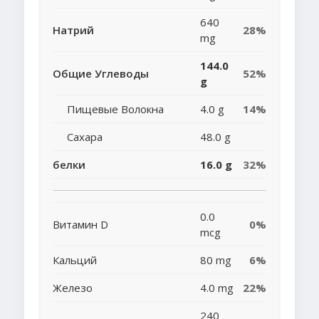
640
Натрий
28%
mg
144.0
Общие Углеводы
52%
g
Пищевые Волокна
4.0 g
14%
Сахара
48.0 g
белки
16.0 g
32%
0.0
Витамин D
0%
mcg
Кальций
80 mg
6%
Железо
4.0 mg
22%
240