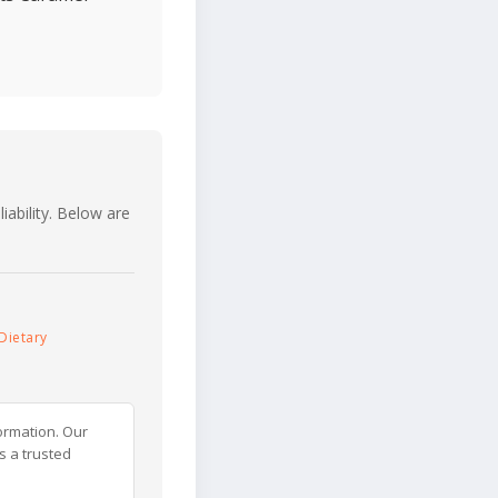
iability. Below are
Dietary
ormation. Our
s a trusted