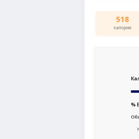
518
калории
Ка
% 
Об