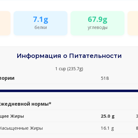
7.1g
67.9g
белки
углеводы
Информация о Питательности
1 cup (235.7g)
лории
518
Ежедневной нормы*
щие Жиры
25.0 g
Насыщенные Жиры
16.1 g