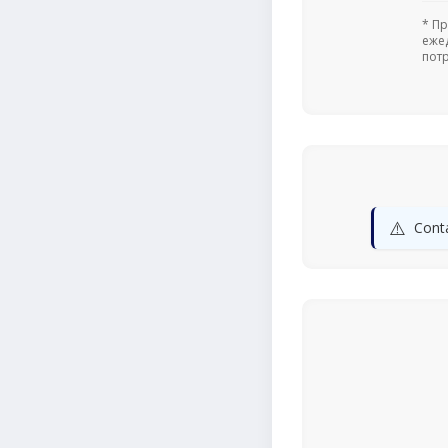
* П
еже
пот
⚠️
Conta