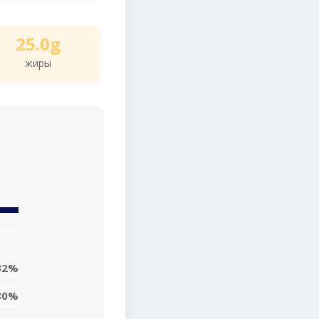
25.0g
жиры
32%
80%