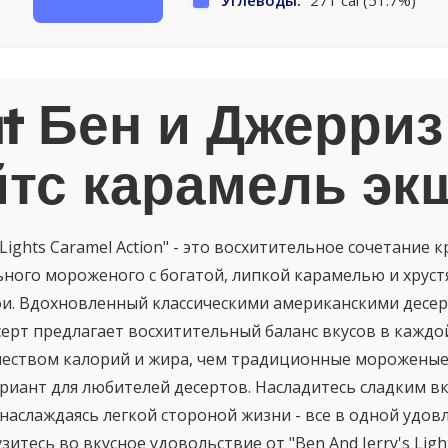
Углеводы:
271 cal (51.7%)
t Бен и Джерриз
тс карамель эк
s Lights Caramel Action" - это восхитительное сочетание 
ного мороженого с богатой, липкой карамелью и хрус
и. Вдохновленный классическими американскими десер
ерт предлагает восхитительный баланс вкусов в каждой
еством калорий и жира, чем традиционные мороженые,
риант для любителей десертов. Насладитесь сладким в
 наслаждаясь легкой стороной жизни - все в одной уд
зитесь во вкусное удовольствие от "Ben And Jerry's Ligh