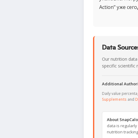
Action" уже сего
Data Sources
Our nutrition data
specific scientifi
Additional Authori
Daily value percent
Supplements
and
D
About SnapCalo
data is regularl
nutrition trackin