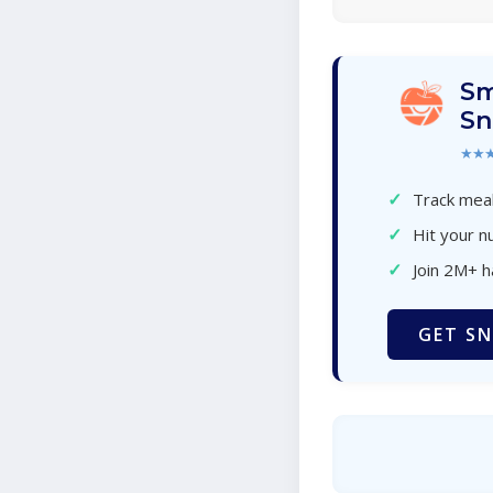
Sm
Sn
★★
✓
Track meal
✓
Hit your nu
✓
Join 2M+ 
GET SN