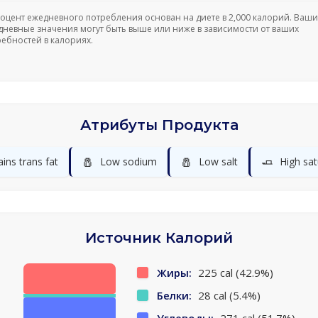
роцент ежедневного потребления основан на диете в 2,000 калорий. Ваши
дневные значения могут быть выше или ниже в зависимости от ваших
ребностей в калориях.
Атрибуты Продукта
🧂
🧂
🧈
ins trans fat
Low sodium
Low salt
High sat
Источник Калорий
Жиры:
225 cal (42.9%)
Белки:
28 cal (5.4%)