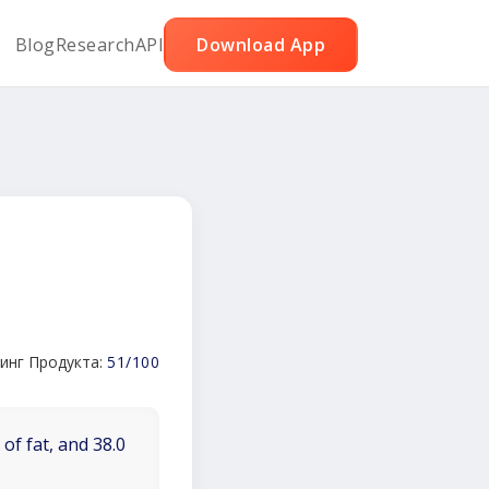
Blog
Research
API
Download App
с
инг Продукта:
51/100
of fat, and 38.0