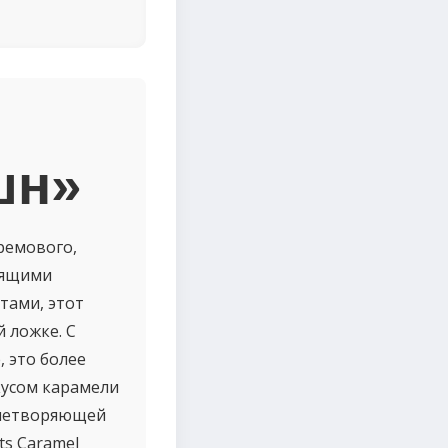
шн»
кремового,
тящими
тами, этот
 ложке. С
 это более
кусом карамели
овлетворяющей
ts Caramel