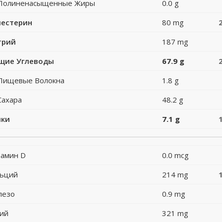
Полиненасыщенные Жиры
0.0 g
лестерин
80 mg
трий
187 mg
щие Углеводы
67.9 g
Пищевые Волокна
1.8 g
Сахара
48.2 g
лки
7.1 g
амин D
0.0 mcg
льций
214 mg
лезо
0.9 mg
ий
321 mg