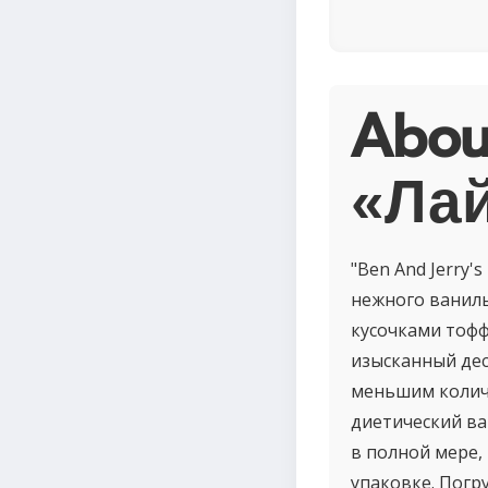
Abou
«Лай
"Ben And Jerry'
нежного ваниль
кусочками тофф
изысканный дес
меньшим колич
диетический ва
в полной мере,
упаковке. Погру