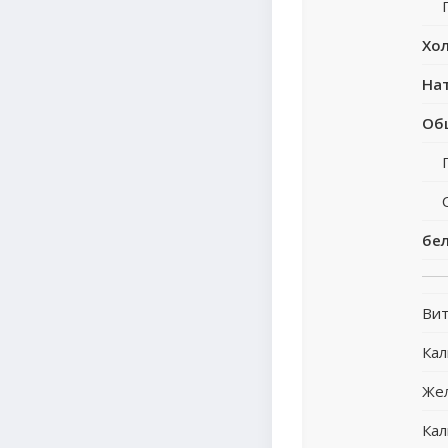
Хо
На
Об
бе
Вит
Ка
Же
Кал