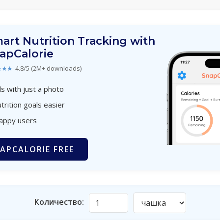
art Nutrition Tracking with
apCalorie
★★★
4.8/5 (2M+ downloads)
s with just a photo
trition goals easier
happy users
APCALORIE FREE
Количество: