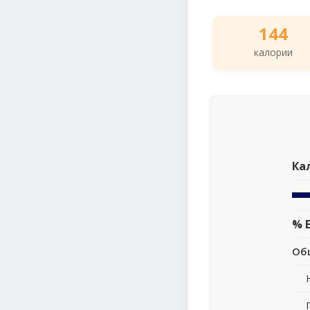
144
калории
Ка
% 
Об