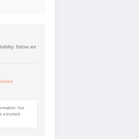
iability. Below are
Dietary
ormation. Our
s a trusted