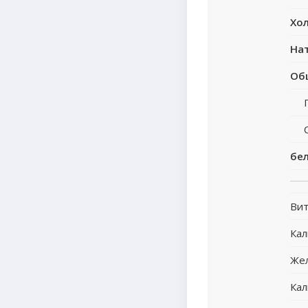
Хо
На
Об
бе
Вит
Ка
Же
Кал