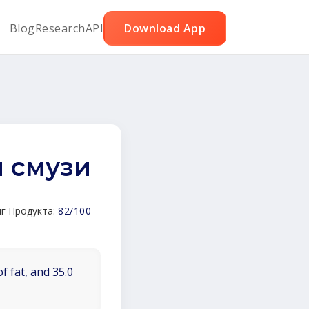
Blog
Research
API
Download App
 смузи
г Продукта:
82/100
f fat, and 35.0