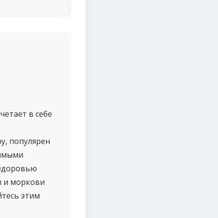
четает в себе
ру, популярен
димыми
 здоровью
ы и моркови
йтесь этим