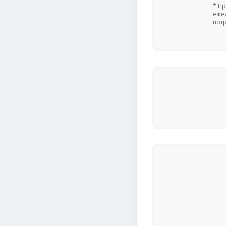
* П
еже
пот