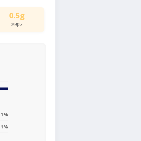
0.5g
жиры
1%
1%