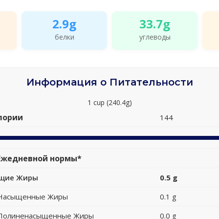
2.9g
33.7g
белки
углеводы
Информация о Питательности
1 cup (240.4g)
лории
144
Ежедневной нормы*
щие Жиры
0.5 g
Насыщенные Жиры
0.1 g
Полиненасыщенные Жиры
0.0 g