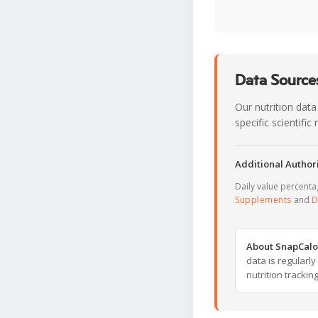
Data Sources
Our nutrition data
specific scientifi
Additional Authori
Daily value percent
Supplements
and
D
About SnapCalo
data is regularl
nutrition trackin