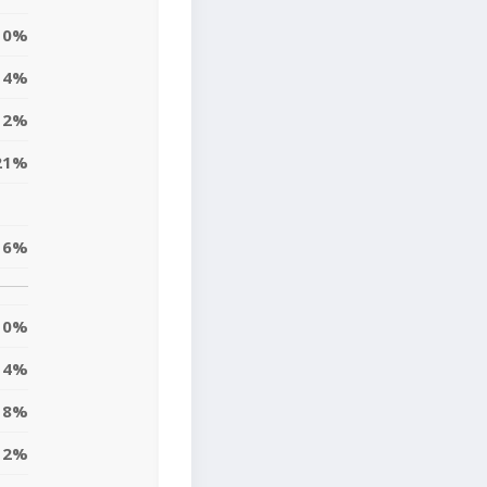
0%
4%
12%
21%
6%
0%
4%
8%
12%