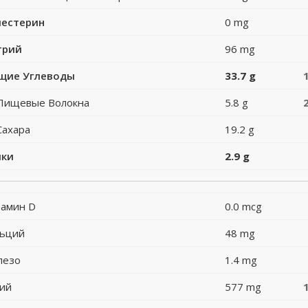
лестерин
0 mg
трий
96 mg
щие Углеводы
33.7 g
Пищевые Волокна
5.8 g
Сахара
19.2 g
лки
2.9 g
амин D
0.0 mcg
льций
48 mg
лезо
1.4 mg
ий
577 mg