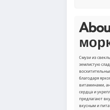
Abou
мор
Смузи из свекл
землистую слад
восхитительный
благодаря ярко
витаминами, а
сердца и укреп
предлагают вку
вкусным и пита