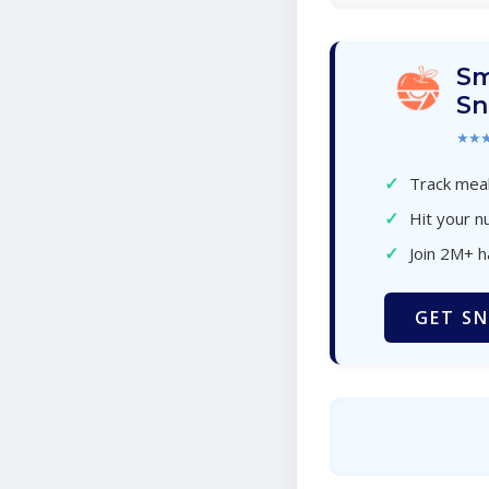
Sm
Sn
★★
✓
Track meal
✓
Hit your nu
✓
Join 2M+ 
GET SN