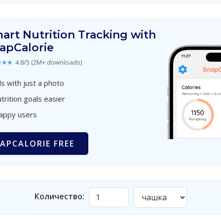
art Nutrition Tracking with
apCalorie
★★★
4.8/5 (2M+ downloads)
s with just a photo
trition goals easier
happy users
APCALORIE FREE
Количество: