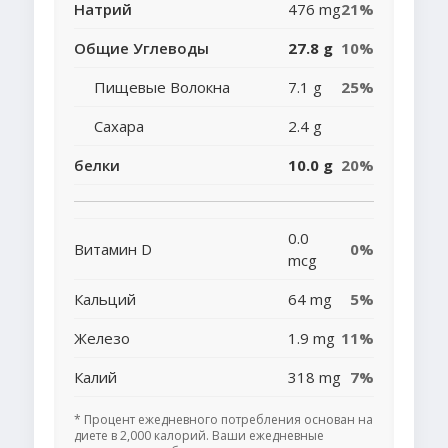
Натрий
476 mg
21%
Общие Углеводы
27.8 g
10%
Пищевые Волокна
7.1 g
25%
Сахара
2.4 g
белки
10.0 g
20%
0.0
Витамин D
0%
mcg
Кальций
64 mg
5%
Железо
1.9 mg
11%
Калий
318 mg
7%
* Процент ежедневного потребления основан на
диете в 2,000 калорий. Ваши ежедневные