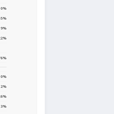
0%
55%
9%
22%
76%
0%
12%
26%
13%