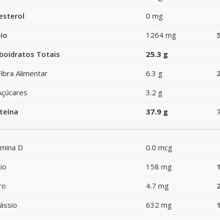
esterol
0 mg
io
1264 mg
boidratos Totais
25.3 g
Fibra Alimentar
6.3 g
Açúcares
3.2 g
teína
37.9 g
amina D
0.0 mcg
io
158 mg
ro
4.7 mg
ássio
632 mg