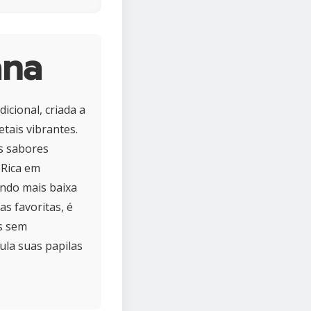
ana
dicional, criada a
tais vibrantes.
os sabores
 Rica em
endo mais baixa
as favoritas, é
s sem
ula suas papilas