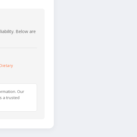
iability. Below are
Dietary
ormation. Our
s a trusted