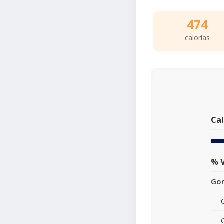
474
calorias
Cal
% V
Gor