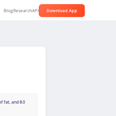
Blog
Research
API
Download App
f fat, and 8.0