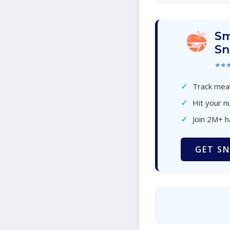
Sm
Sn
★★
✓
Track meal
✓
Hit your nu
✓
Join 2M+ 
GET SN