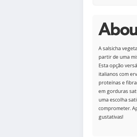
About
A salsicha vegeta
partir de uma mi
Esta opção versát
italianos com er
proteínas e fibr
em gorduras satu
uma escolha sat
comprometer. Apr
gustativas!