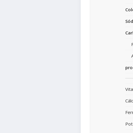
Col
Sód
Car
pro
Vit
Cálc
Fer
Pot