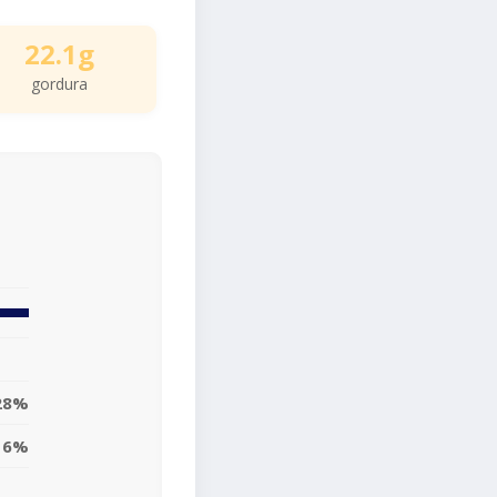
22.1g
gordura
28%
16%