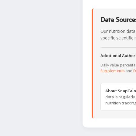
Data Sources
Our nutrition data
specific scientifi
Additional Authori
Daily value percent
Supplements
and
D
About SnapCalo
data is regularl
nutrition trackin