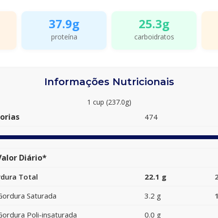
37.9g
25.3g
proteína
carboidratos
Informações Nutricionais
1 cup (237.0g)
orias
474
alor Diário*
dura Total
22.1 g
Gordura Saturada
3.2 g
Gordura Poli-insaturada
0.0 g