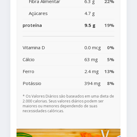
Fibra Alimentar
6.3 g
22%
Açúcares
4.7 g
proteína
9.5 g
19%
Vitamina D
0.0 mcg
0%
Cálcio
63 mg
5%
Ferro
2.4 mg
13%
Potássio
394 mg
8%
* Os Valores Diários são baseados em uma dieta de
2.000 calorias. Seus valores diários podem ser
maiores ou menores dependendo de suas
necessidades calóricas.