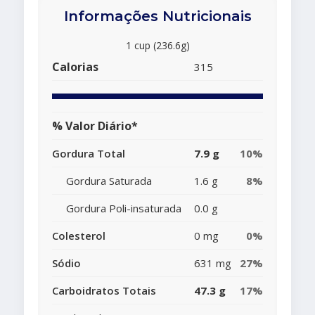
Informações Nutricionais
1 cup (236.6g)
Calorias
315
% Valor Diário*
Gordura Total
7.9 g
10%
Gordura Saturada
1.6 g
8%
Gordura Poli-insaturada
0.0 g
Colesterol
0 mg
0%
Sódio
631 mg
27%
Carboidratos Totais
47.3 g
17%