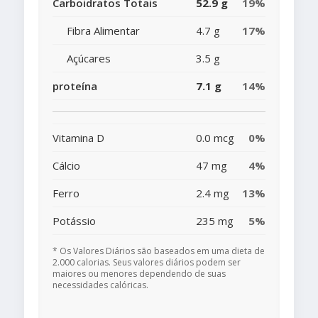
Carboidratos Totais
52.9 g
19%
Fibra Alimentar
4.7 g
17%
Açúcares
3.5 g
proteína
7.1 g
14%
Vitamina D
0.0 mcg
0%
Cálcio
47 mg
4%
Ferro
2.4 mg
13%
Potássio
235 mg
5%
* Os Valores Diários são baseados em uma dieta de
2.000 calorias. Seus valores diários podem ser
maiores ou menores dependendo de suas
necessidades calóricas.