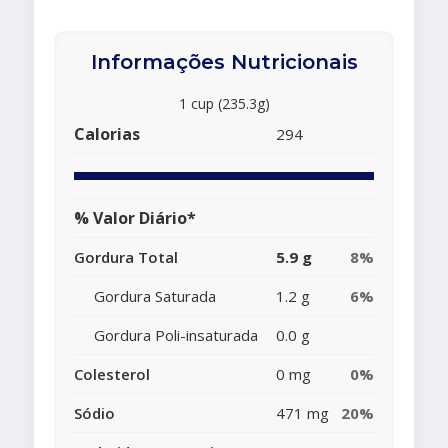
Informações Nutricionais
1 cup (235.3g)
Calorias
294
% Valor Diário*
Gordura Total
5.9 g
8%
Gordura Saturada
1.2 g
6%
Gordura Poli-insaturada
0.0 g
Colesterol
0 mg
0%
Sódio
471 mg
20%