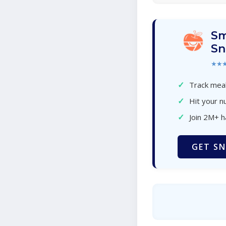
Sm
Sn
★★
✓
Track meal
✓
Hit your nu
✓
Join 2M+ 
GET SN