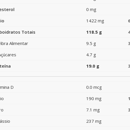
esterol
0 mg
io
1422 mg
boidratos Totais
118.5 g
Fibra Alimentar
9.5 g
Açúcares
4.7 g
teína
19.0 g
amina D
0.0 mcg
io
190 mg
ro
7.1 mg
ássio
237 mg