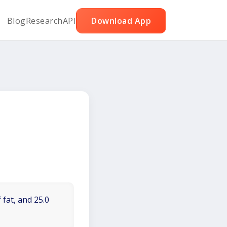
Blog
Research
API
Download App
 fat, and 25.0