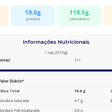
19.0g
118.5g
proteína
carboidratos
Informações Nutricionais
1 cup (237.0g)
orias
711
alor Diário*
dura Total
16.6 g
Gordura Saturada
4.7 g
Gordura Poli-insaturada
0.0 g