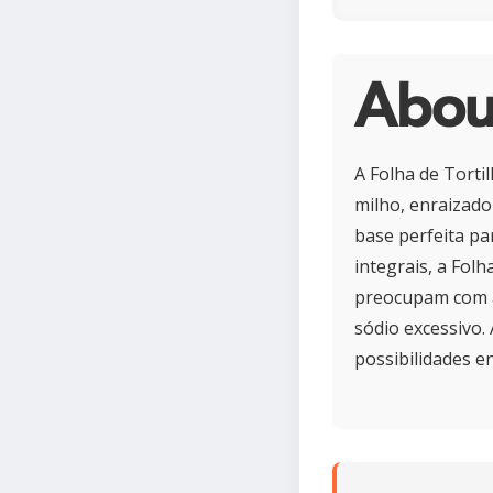
About
A Folha de Tortil
milho, enraizado
base perfeita pa
integrais, a Fol
preocupam com a 
sódio excessivo. 
possibilidades e