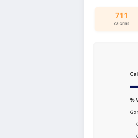
711
calorias
Cal
% V
Gor