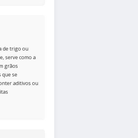
a de trigo ou
e, serve como a
om grãos
s que se
nter aditivos ou
itas