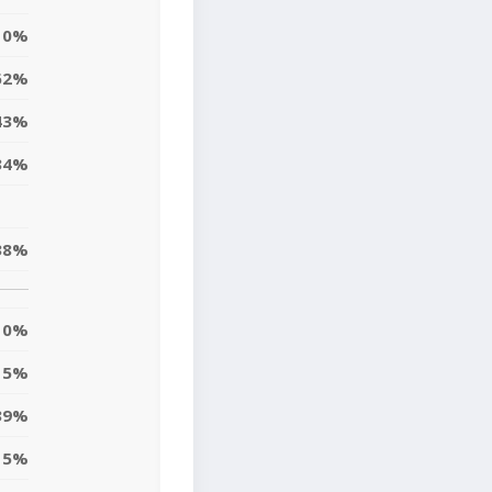
0%
62%
43%
34%
38%
0%
15%
39%
5%