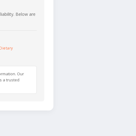
iability. Below are
Dietary
ormation. Our
s a trusted