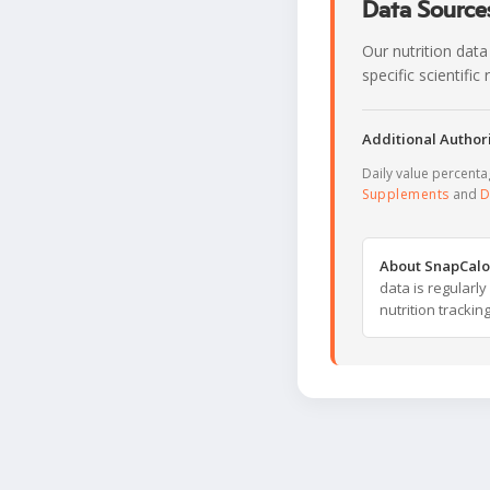
Data Sources
Our nutrition data
specific scientifi
Additional Authori
Daily value percent
Supplements
and
D
About SnapCalo
data is regularl
nutrition trackin