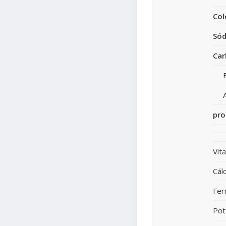
Col
Sód
Car
pro
Vit
Cálc
Fer
Pot