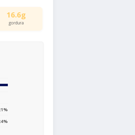
16.6g
gordura
21%
24%