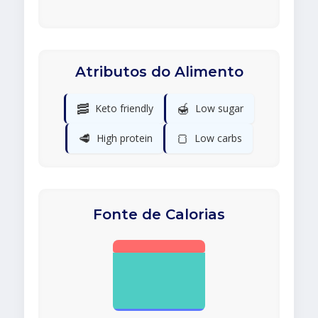
Atributos do Alimento
🥓
🍯
Keto friendly
Low sugar
🥩
🍞
High protein
Low carbs
Fonte de Calorias