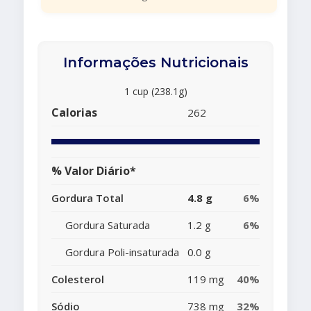
Informações Nutricionais
1 cup (238.1g)
Calorias
262
% Valor Diário*
Gordura Total
4.8 g
6%
Gordura Saturada
1.2 g
6%
Gordura Poli-insaturada
0.0 g
Colesterol
119 mg
40%
Sódio
738 mg
32%