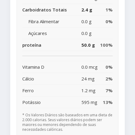
Carboidratos Totais
2.4 g
1%
Fibra Alimentar
0.0 g
0%
Açúcares
0.0 g
proteína
50.0 g
100%
Vitamina D
0.0 mcg
0%
Cálcio
24 mg
2%
Ferro
1.2 mg
7%
Potássio
595 mg
13%
* Os Valores Diários são baseados em uma dieta de
2.000 calorias. Seus valores diários podem ser
maiores ou menores dependendo de suas
necessidades calóricas.