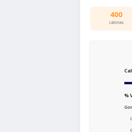
400
calorias
Cal
% V
Gor