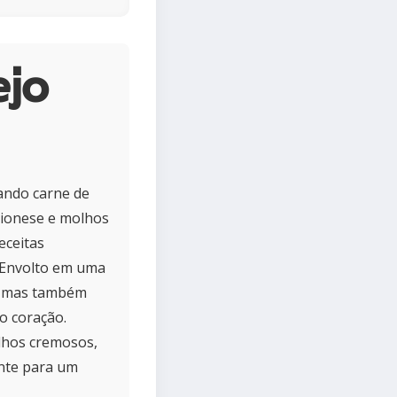
ejo
ando carne de
aionese e molhos
eceitas
 Envolto em uma
o, mas também
o coração.
olhos cremosos,
ante para um