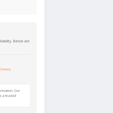
iability. Below are
Dietary
ormation. Our
s a trusted