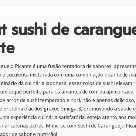
 sushi de carangu
te
nguejo Picante é uma fusão tentadora de sabores, apresent
a e suculenta misturada com uma combinação picante de m
ginário da culinária japonesa, esses rolos de sushi elevam r
m um toque perfeito para os amantes de comida apimentada.
de arroz de sushi temperado e nori, não é apenas delicios
e proteína e ácidos graxos ômega-3, promovendo a saúde d
ma experiência culinária satisfatória, esteja atento aos m
onar calorias extras. Mime-se com Sushi de Caranguejo Pic
tador de sabor e nutrição!