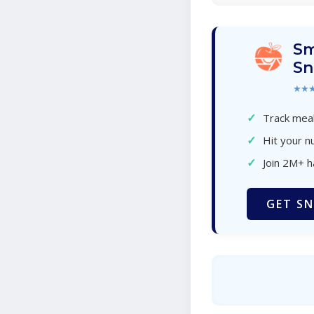
Sm
Sn
★★
✓
Track meal
✓
Hit your nu
✓
Join 2M+ 
GET SN