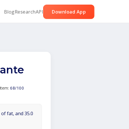
Blog
Research
API
Download App
cante
 Item:
68/100
of fat, and 35.0