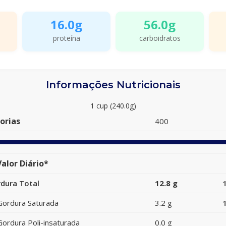
16.0g
56.0g
proteína
carboidratos
Informações Nutricionais
1 cup (240.0g)
orias
400
alor Diário*
dura Total
12.8 g
Gordura Saturada
3.2 g
Gordura Poli-insaturada
0.0 g