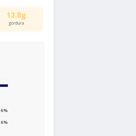
12.8g
gordura
16%
16%