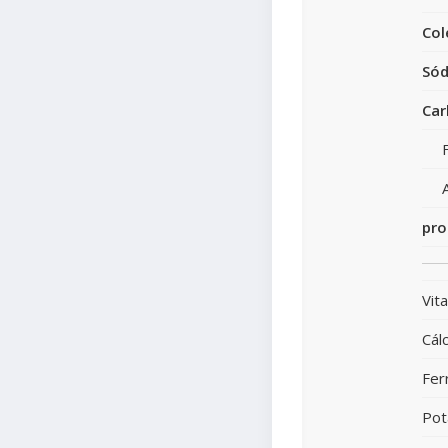
Col
Sód
Car
pro
Vit
Cálc
Fer
Pot