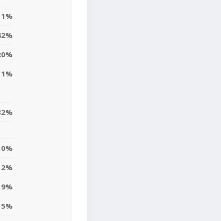
11%
42%
20%
11%
32%
0%
2%
9%
5%