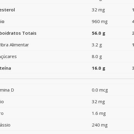
esterol
32 mg
io
960 mg
boidratos Totais
56.0 g
Fibra Alimentar
3.2 g
Açúcares
8.0 g
teína
16.0 g
amina D
0.0 mcg
io
32 mg
ro
1.6 mg
ássio
240 mg