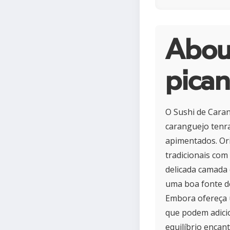
About
pican
O Sushi de Cara
caranguejo tenr
apimentados. Ori
tradicionais co
delicada camada 
uma boa fonte d
Embora ofereça u
que podem adici
equilíbrio encan