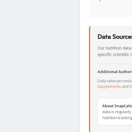
Data Sources
Our nutrition data
specific scientifi
Additional Authori
Daily value percent
Supplements
and
D
About SnapCalo
data is regularl
nutrition trackin