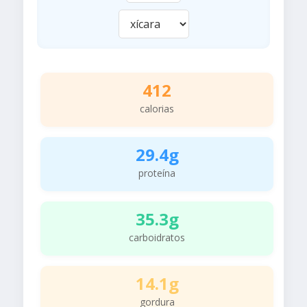
412
calorias
29.4g
proteína
35.3g
carboidratos
14.1g
gordura