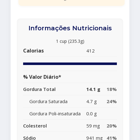
Informações Nutricionais
1 cup (235.3g)
Calorias
412
% Valor Diário*
Gordura Total
14.1 g
18%
Gordura Saturada
4.7 g
24%
Gordura Poli-insaturada
0.0 g
Colesterol
59 mg
20%
Sódio
941 mg
41%