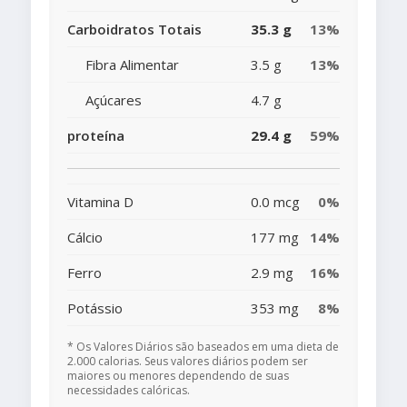
Carboidratos Totais
35.3 g
13%
Fibra Alimentar
3.5 g
13%
Açúcares
4.7 g
proteína
29.4 g
59%
Vitamina D
0.0 mcg
0%
Cálcio
177 mg
14%
Ferro
2.9 mg
16%
Potássio
353 mg
8%
* Os Valores Diários são baseados em uma dieta de
2.000 calorias. Seus valores diários podem ser
maiores ou menores dependendo de suas
necessidades calóricas.