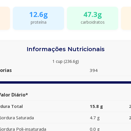
12.6g
47.3g
proteína
carboidratos
Informações Nutricionais
1 cup (236.6g)
orias
394
alor Diário*
dura Total
15.8 g
Gordura Saturada
4.7 g
Gordura Poli-insaturada
0.0 g