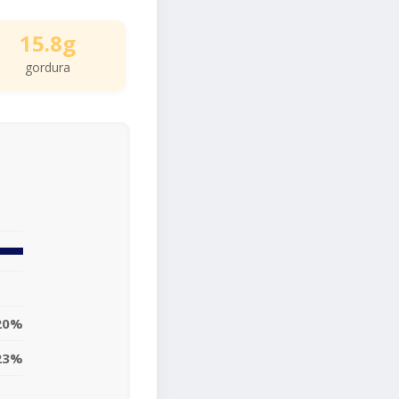
15.8g
gordura
20%
23%