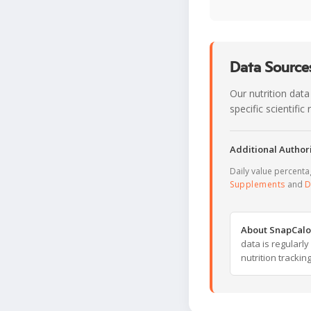
Data Sources
Our nutrition data
specific scientifi
Additional Authori
Daily value percent
Supplements
and
D
About SnapCalo
data is regularl
nutrition trackin