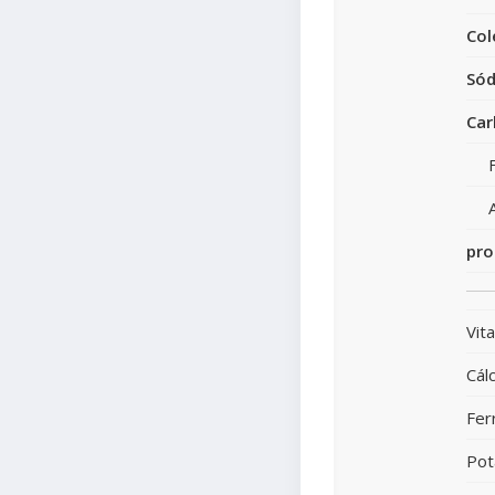
Col
Sód
Car
pro
Vit
Cálc
Fer
Pot