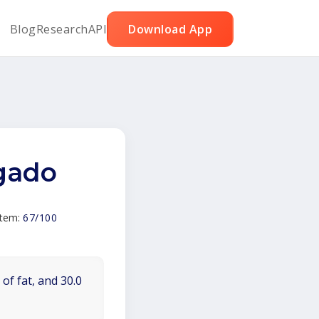
Blog
Research
API
Download App
gado
Item:
67/100
of fat, and 30.0