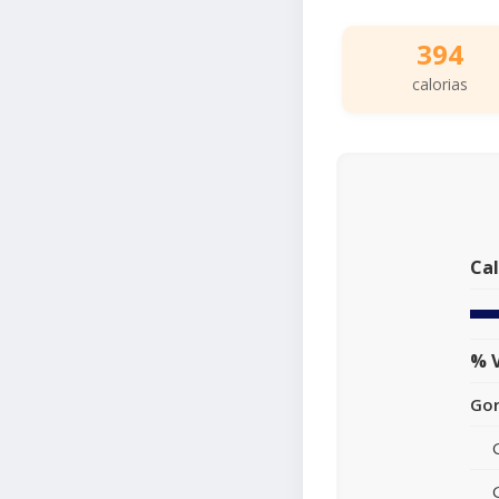
394
calorias
Cal
% V
Gor