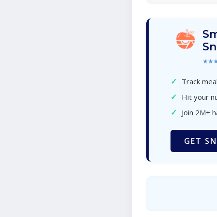
Sm
Sn
★★
✓
Track meal
✓
Hit your nu
✓
Join 2M+ 
GET SN