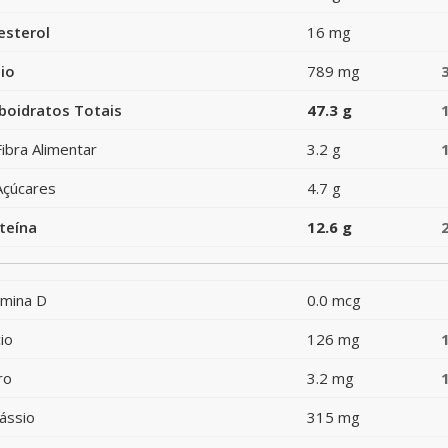
esterol
16 mg
io
789 mg
boidratos Totais
47.3 g
Fibra Alimentar
3.2 g
Açúcares
4.7 g
teína
12.6 g
amina D
0.0 mcg
io
126 mg
ro
3.2 mg
ássio
315 mg