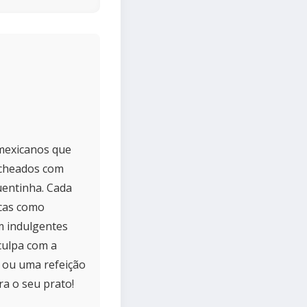
 mexicanos que
recheados com
uentinha. Cada
scas como
m indulgentes
culpa com a
o ou uma refeição
a o seu prato!