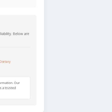
iability. Below are
Dietary
ormation. Our
s a trusted