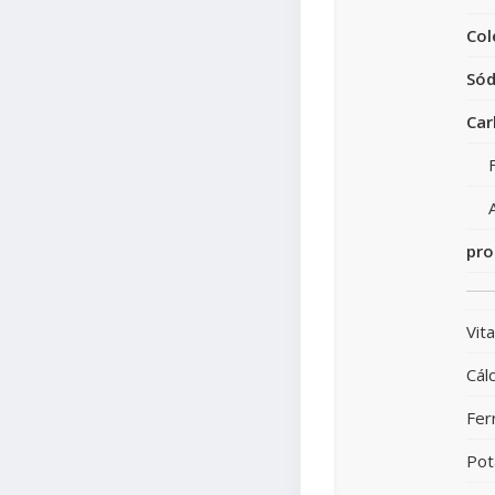
Col
Sód
Car
pro
Vit
Cálc
Fer
Pot