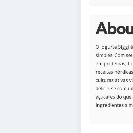
About
O iogurte Siggi é
simples. Com seu 
em proteínas, to
receitas nórdica
culturas ativas 
delicie-se com 
açúcares do que 
ingredientes simp