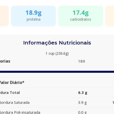
18.9g
17.4g
proteína
carboidratos
Informações Nutricionais
1 cup (236.6g)
orias
189
alor Diário*
dura Total
6.3 g
Gordura Saturada
3.9 g
Gordura Poli-insaturada
0.0 g