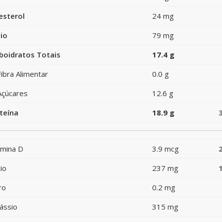
esterol
24 mg
io
79 mg
boidratos Totais
17.4 g
Fibra Alimentar
0.0 g
Açúcares
12.6 g
teína
18.9 g
amina D
3.9 mcg
io
237 mg
ro
0.2 mg
ássio
315 mg