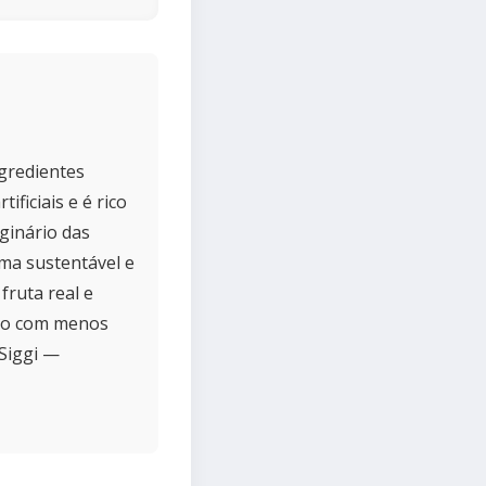
ngredientes
ficiais e é rico
ginário das
rma sustentável e
fruta real e
rpo com menos
Siggi —