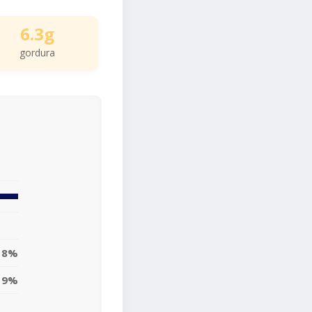
6.3g
gordura
8%
19%