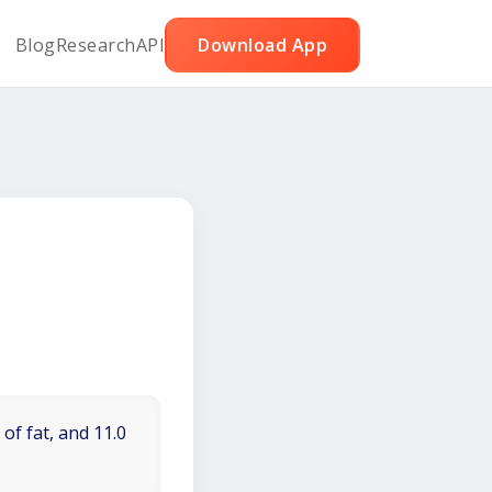
Blog
Research
API
Download App
of fat, and 11.0