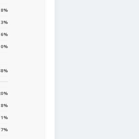
8%
3%
6%
0%
38%
20%
18%
1%
7%