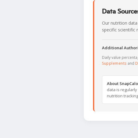
Data Sources
Our nutrition data
specific scientifi
Additional Authori
Daily value percent
Supplements
and
D
About SnapCalo
data is regularl
nutrition trackin