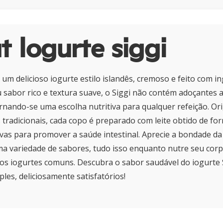
 Iogurte siggi
 um delicioso iogurte estilo islandês, cremoso e feito com i
sabor rico e textura suave, o Siggi não contém adoçantes arti
rnando-se uma escolha nutritiva para qualquer refeição. Ori
s tradicionais, cada copo é preparado com leite obtido de fo
vivas para promover a saúde intestinal. Aprecie a bondade da 
uma variedade de sabores, tudo isso enquanto nutre seu co
os iogurtes comuns. Descubra o sabor saudável do iogurte 
les, deliciosamente satisfatórios!