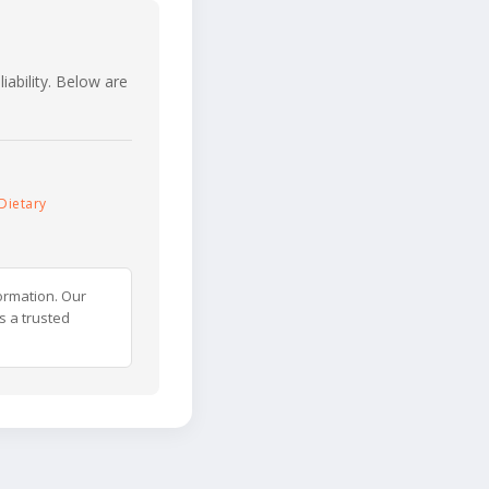
iability. Below are
Dietary
ormation. Our
s a trusted