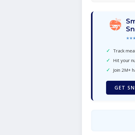
Sm
Sn
★★
✓
Track meal
✓
Hit your nu
✓
Join 2M+ 
GET SN