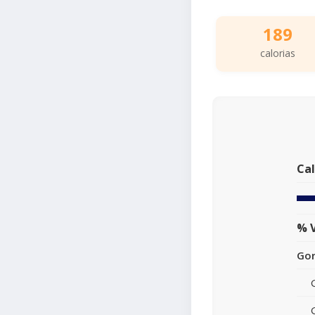
189
calorias
Cal
% V
Gor