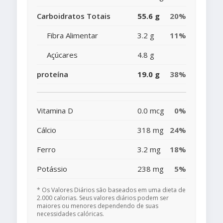
Carboidratos Totais
55.6 g
20%
Fibra Alimentar
3.2 g
11%
Açúcares
4.8 g
proteína
19.0 g
38%
Vitamina D
0.0 mcg
0%
Cálcio
318 mg
24%
Ferro
3.2 mg
18%
Potássio
238 mg
5%
* Os Valores Diários são baseados em uma dieta de
2.000 calorias. Seus valores diários podem ser
maiores ou menores dependendo de suas
necessidades calóricas.