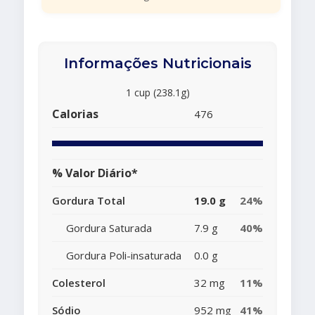
Informações Nutricionais
1 cup (238.1g)
Calorias
476
% Valor Diário*
Gordura Total
19.0 g
24%
Gordura Saturada
7.9 g
40%
Gordura Poli-insaturada
0.0 g
Colesterol
32 mg
11%
Sódio
952 mg
41%