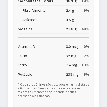
Carboidratos Totais
38.1 g
14%
Fibra Alimentar
2.4 g
9%
Açúcares
4.8 g
proteína
23.8 g
48%
Vitamina D
0.0 mcg
0%
Cálcio
95 mg
7%
Ferro
2.4 mg
13%
Potássio
238 mg
5%
* Os Valores Diários são baseados em uma dieta de
2.000 calorias. Seus valores diários podem ser
maiores ou menores dependendo de suas
necessidades calóricas.