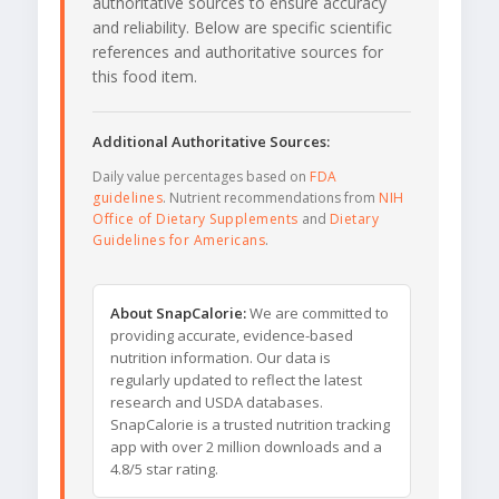
authoritative sources to ensure accuracy
and reliability. Below are specific scientific
references and authoritative sources for
this food item.
Additional Authoritative Sources:
Daily value percentages based on
FDA
guidelines
. Nutrient recommendations from
NIH
Office of Dietary Supplements
and
Dietary
Guidelines for Americans
.
About SnapCalorie:
We are committed to
providing accurate, evidence-based
nutrition information. Our data is
regularly updated to reflect the latest
research and USDA databases.
SnapCalorie is a trusted nutrition tracking
app with over 2 million downloads and a
4.8/5 star rating.