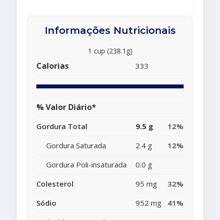
Informações Nutricionais
1 cup (238.1g)
Calorias
333
% Valor Diário*
Gordura Total
9.5 g
12%
Gordura Saturada
2.4 g
12%
Gordura Poli-insaturada
0.0 g
Colesterol
95 mg
32%
Sódio
952 mg
41%