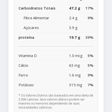
Carboidratos Totais
47.2 g
17%
Fibra Alimentar
2.4 g
9%
Açúcares
3.9 g
proteína
19.7 g
39%
Vitamina D
1.0 mcg
5%
Cálcio
63 mg
5%
Ferro
1.6 mg
9%
Potássio
315 mg
7%
* Os Valores Diários são baseados em uma dieta de
2.000 calorias. Seus valores diários podem ser
maiores ou menores dependendo de suas
necessidades calóricas.