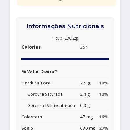
Informações Nutricionais
1 cup (236.2g)
Calorias
354
% Valor Diário*
Gordura Total
7.9 g
10%
Gordura Saturada
2.4 g
12%
Gordura Poli-insaturada
0.0 g
Colesterol
47 mg
16%
Sódio
630 mg
27%