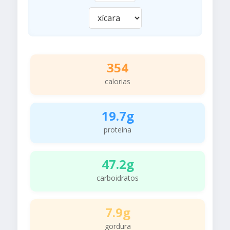
354
calorias
19.7g
proteína
47.2g
carboidratos
7.9g
gordura