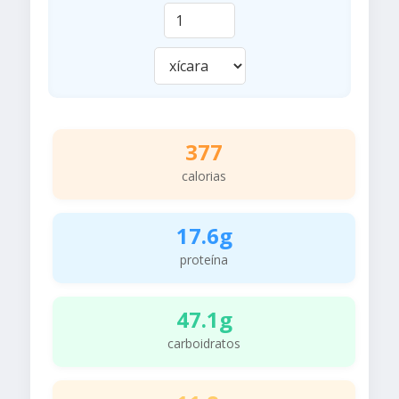
377
calorias
17.6g
proteína
47.1g
carboidratos