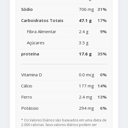
Sódio
706 mg
31%
Carboidratos Totais
47.1 g
17%
Fibra Alimentar
2.4 g
9%
Açúcares
3.5 g
proteína
17.6 g
35%
Vitamina D
0.0 mcg
0%
Cálcio
177 mg
14%
Ferro
2.4 mg
13%
Potássio
294 mg
6%
* Os Valores Diários são baseados em uma dieta de
2.000 calorias. Seus valores diários podem ser