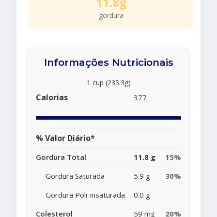
11.8g
gordura
Informações Nutricionais
1 cup (235.3g)
Calorias
377
% Valor Diário*
Gordura Total
11.8 g
15%
Gordura Saturada
5.9 g
30%
Gordura Poli-insaturada
0.0 g
Colesterol
59 mg
20%