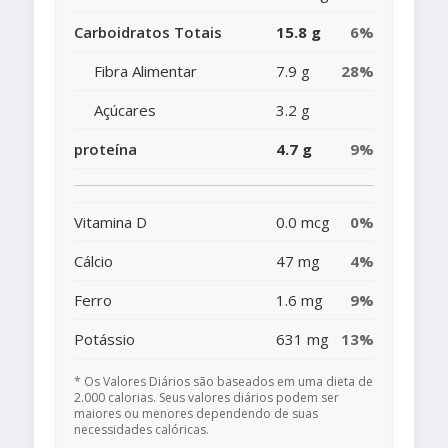
Carboidratos Totais
15.8 g
6%
Fibra Alimentar
7.9 g
28%
Açúcares
3.2 g
proteína
4.7 g
9%
Vitamina D
0.0 mcg
0%
Cálcio
47 mg
4%
Ferro
1.6 mg
9%
Potássio
631 mg
13%
* Os Valores Diários são baseados em uma dieta de
2.000 calorias. Seus valores diários podem ser
maiores ou menores dependendo de suas
necessidades calóricas.