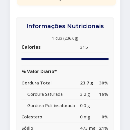
Informações Nutricionais
1 cup (236.6g)
Calorias
315
% Valor Diário*
Gordura Total
23.7 g
30%
Gordura Saturada
3.2 g
16%
Gordura Poli-insaturada
0.0 g
Colesterol
0 mg
0%
Sódio
473 mg
21%