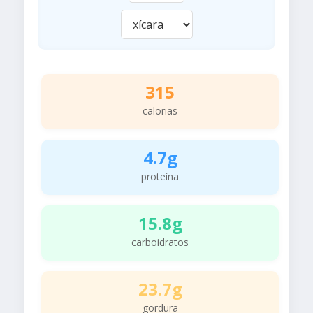
315
calorias
4.7g
proteína
15.8g
carboidratos
23.7g
gordura