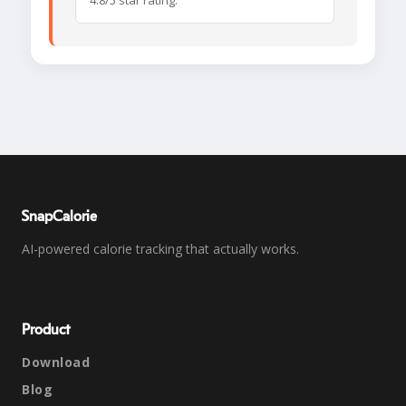
4.8/5 star rating.
SnapCalorie
AI-powered calorie tracking that actually works.
Product
Download
Blog