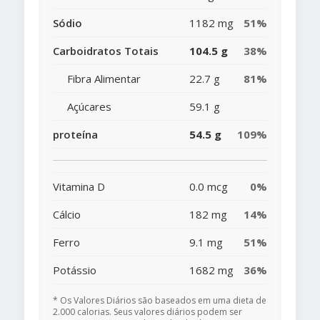
Sódio
1182 mg
51%
Carboidratos Totais
104.5 g
38%
Fibra Alimentar
22.7 g
81%
Açúcares
59.1 g
proteína
54.5 g
109%
Vitamina D
0.0 mcg
0%
Cálcio
182 mg
14%
Ferro
9.1 mg
51%
Potássio
1682 mg
36%
* Os Valores Diários são baseados em uma dieta de
2.000 calorias. Seus valores diários podem ser