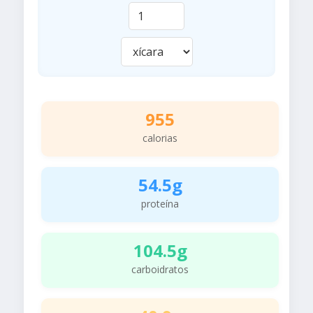
955
calorias
54.5g
proteína
104.5g
carboidratos