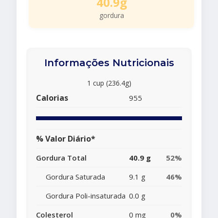
40.9g
gordura
Informações Nutricionais
1 cup (236.4g)
Calorias
955
% Valor Diário*
Gordura Total
40.9 g
52%
Gordura Saturada
9.1 g
46%
Gordura Poli-insaturada
0.0 g
Colesterol
0 mg
0%