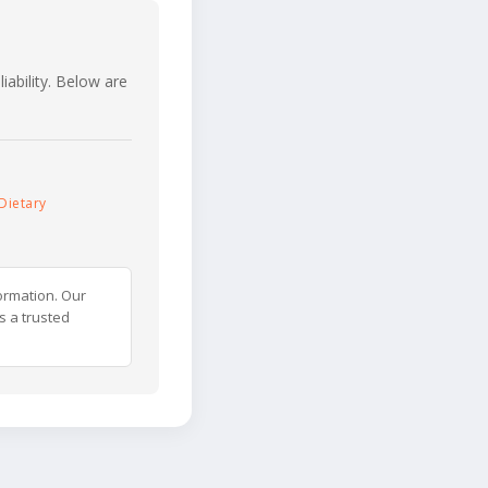
iability. Below are
Dietary
ormation. Our
s a trusted