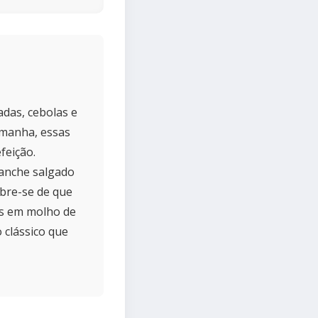
adas, cebolas e
emanha, essas
feição.
anche salgado
bre-se de que
as em molho de
 clássico que