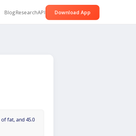
Blog
Research
API
Download App
of fat, and 45.0