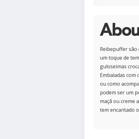
Abou
Reibepuffer são 
um toque de temp
guloseimas croca
Embaladas com c
ou como acompan
podem ser um po
maçã ou creme az
tem encantado o