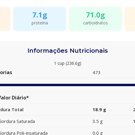
7.1g
71.0g
proteína
carboidratos
Informações Nutricionais
1 cup (236.6g)
orias
473
alor Diário*
dura Total
18.9 g
Gordura Saturada
3.5 g
Gordura Poli-insaturada
0.0 g