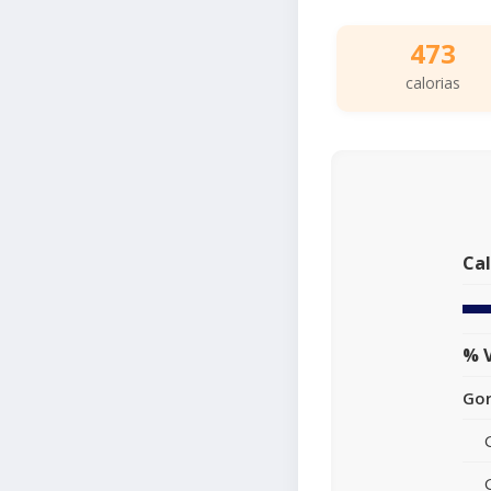
473
calorias
Cal
% V
Gor