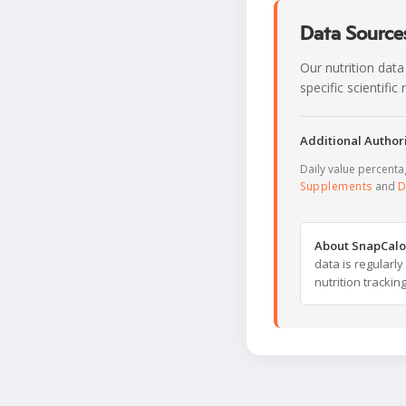
Data Sources
Our nutrition data
specific scientifi
Additional Authori
Daily value percent
Supplements
and
D
About SnapCalo
data is regularl
nutrition trackin