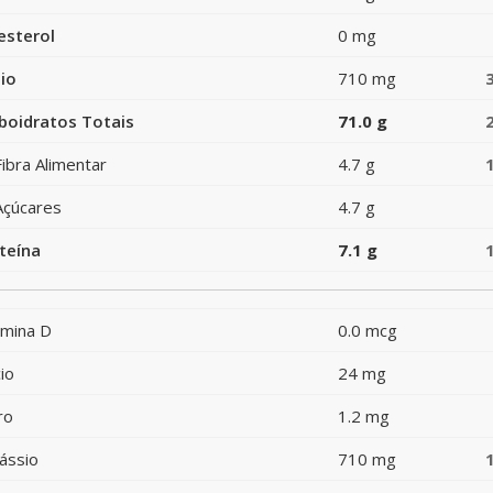
esterol
0 mg
io
710 mg
boidratos Totais
71.0 g
Fibra Alimentar
4.7 g
Açúcares
4.7 g
teína
7.1 g
amina D
0.0 mcg
io
24 mg
ro
1.2 mg
ássio
710 mg