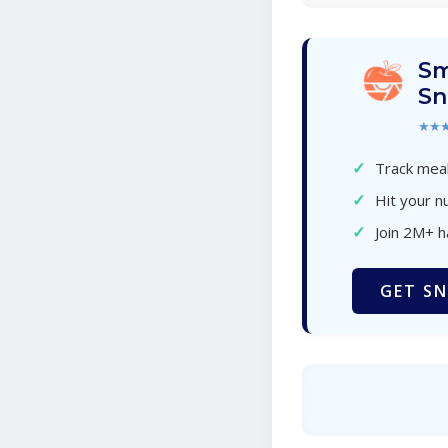
Sm
Sn
★★
✓
Track meal
✓
Hit your nu
✓
Join 2M+ 
GET SN