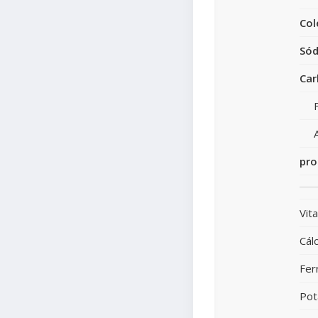
Col
Sód
Car
pro
Vit
Cálc
Fer
Pot