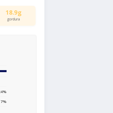
18.9g
gordura
24%
17%