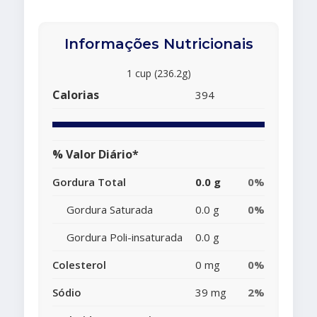
Informações Nutricionais
1 cup (236.2g)
Calorias
394
% Valor Diário*
Gordura Total
0.0 g
0%
Gordura Saturada
0.0 g
0%
Gordura Poli-insaturada
0.0 g
Colesterol
0 mg
0%
Sódio
39 mg
2%