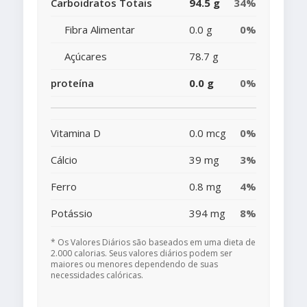
Carboidratos Totais
94.5 g
34%
Fibra Alimentar
0.0 g
0%
Açúcares
78.7 g
proteína
0.0 g
0%
Vitamina D
0.0 mcg
0%
Cálcio
39 mg
3%
Ferro
0.8 mg
4%
Potássio
394 mg
8%
* Os Valores Diários são baseados em uma dieta de
2.000 calorias. Seus valores diários podem ser
maiores ou menores dependendo de suas
necessidades calóricas.