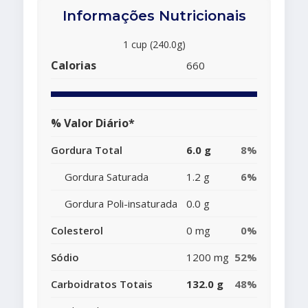
Informações Nutricionais
1 cup (240.0g)
Calorias
660
% Valor Diário*
Gordura Total
6.0 g
8%
Gordura Saturada
1.2 g
6%
Gordura Poli-insaturada
0.0 g
Colesterol
0 mg
0%
Sódio
1200 mg
52%
Carboidratos Totais
132.0 g
48%