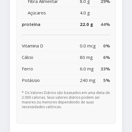
Fibra Alimentar
8.0 g
29%
Açúcares
4.0 g
proteína
22.0 g
44%
Vitamina D
0.0 mcg
0%
Cálcio
80 mg
6%
Ferro
6.0 mg
33%
Potássio
240 mg
5%
* Os Valores Diários são baseados em uma dieta de
2.000 calorias. Seus valores diários podem ser
maiores ou menores dependendo de suas
necessidades calóricas.