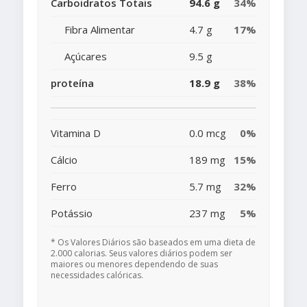
Carboidratos Totais
94.6 g
34%
Fibra Alimentar
4.7 g
17%
Açúcares
9.5 g
proteína
18.9 g
38%
Vitamina D
0.0 mcg
0%
Cálcio
189 mg
15%
Ferro
5.7 mg
32%
Potássio
237 mg
5%
* Os Valores Diários são baseados em uma dieta de
2.000 calorias. Seus valores diários podem ser
maiores ou menores dependendo de suas
necessidades calóricas.