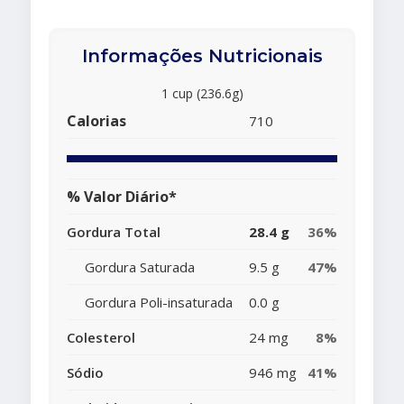
Informações Nutricionais
1 cup (236.6g)
Calorias
710
% Valor Diário*
Gordura Total
28.4 g
36%
Gordura Saturada
9.5 g
47%
Gordura Poli-insaturada
0.0 g
Colesterol
24 mg
8%
Sódio
946 mg
41%