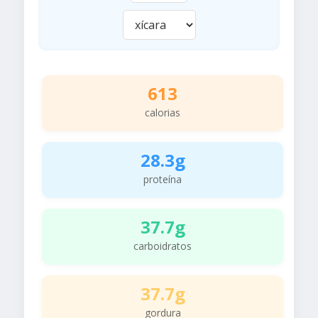
613
calorias
28.3g
proteína
37.7g
carboidratos
37.7g
gordura