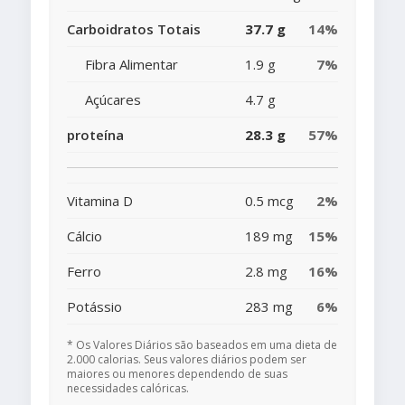
Carboidratos Totais
37.7 g
14%
Fibra Alimentar
1.9 g
7%
Açúcares
4.7 g
proteína
28.3 g
57%
Vitamina D
0.5 mcg
2%
Cálcio
189 mg
15%
Ferro
2.8 mg
16%
Potássio
283 mg
6%
* Os Valores Diários são baseados em uma dieta de
2.000 calorias. Seus valores diários podem ser
maiores ou menores dependendo de suas
necessidades calóricas.