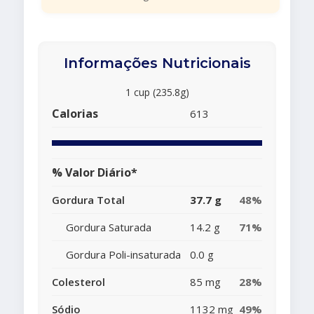
Informações Nutricionais
1 cup (235.8g)
Calorias
613
% Valor Diário*
Gordura Total
37.7 g
48%
Gordura Saturada
14.2 g
71%
Gordura Poli-insaturada
0.0 g
Colesterol
85 mg
28%
Sódio
1132 mg
49%