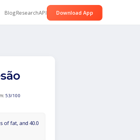
Blog
Research
API
Download App
esão
em:
53/100
 of fat, and 40.0