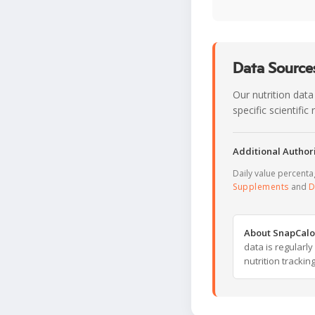
Data Sources
Our nutrition data
specific scientifi
Additional Authori
Daily value percent
Supplements
and
D
About SnapCalo
data is regularl
nutrition trackin