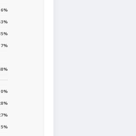
16%
63%
35%
17%
48%
0%
28%
27%
5%