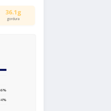
36.1g
gordura
46%
84%