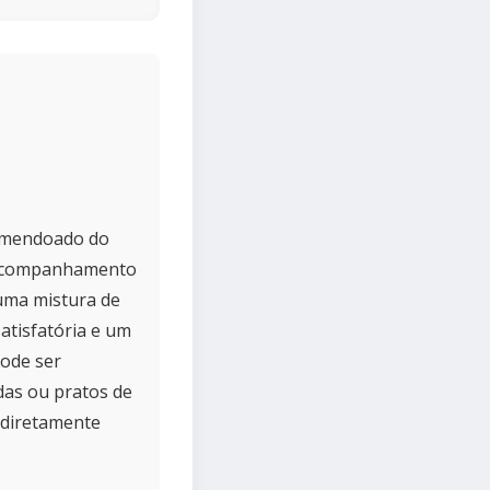
 amendoado do
e acompanhamento
uma mistura de
atisfatória e um
pode ser
as ou pratos de
 diretamente