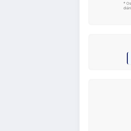
* Os
diár