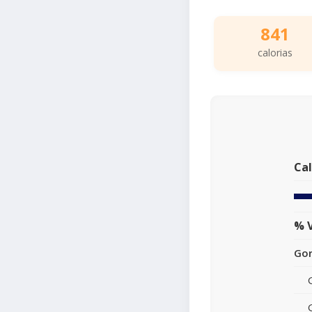
841
calorias
Cal
% V
Gor