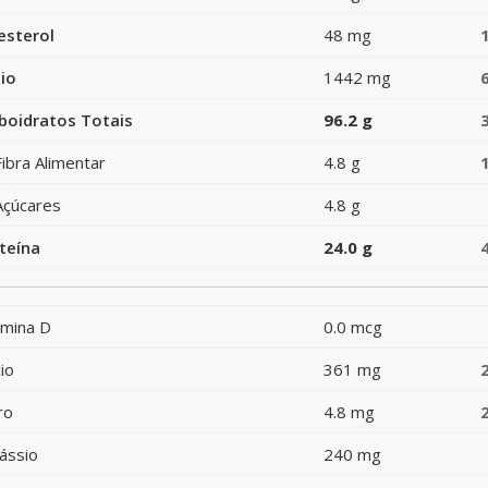
esterol
48 mg
io
1442 mg
boidratos Totais
96.2 g
Fibra Alimentar
4.8 g
Açúcares
4.8 g
teína
24.0 g
amina D
0.0 mcg
io
361 mg
ro
4.8 mg
ássio
240 mg