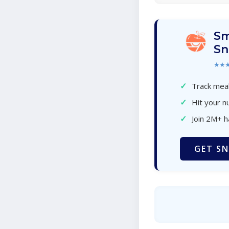
Sm
Sn
★★
✓
Track meal
✓
Hit your nu
✓
Join 2M+ 
GET SN