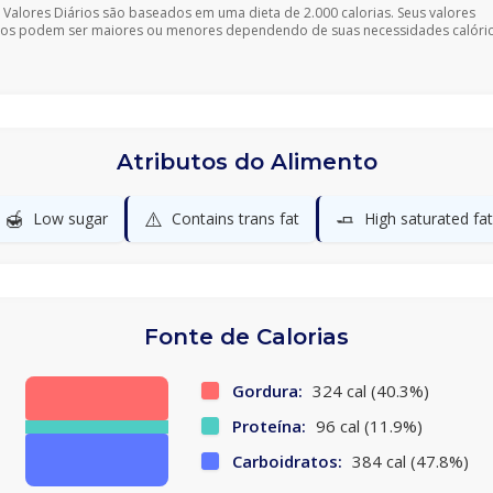
 Valores Diários são baseados em uma dieta de 2.000 calorias. Seus valores
ios podem ser maiores ou menores dependendo de suas necessidades calóric
Atributos do Alimento
🍯
⚠️
🧈
Low sugar
Contains trans fat
High saturated fat
Fonte de Calorias
Gordura:
324 cal (40.3%)
Proteína:
96 cal (11.9%)
Carboidratos:
384 cal (47.8%)