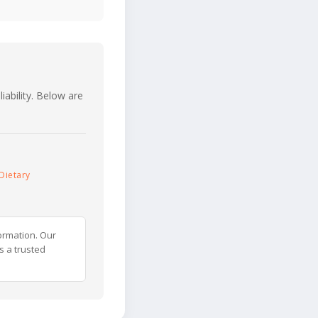
iability. Below are
Dietary
ormation. Our
s a trusted