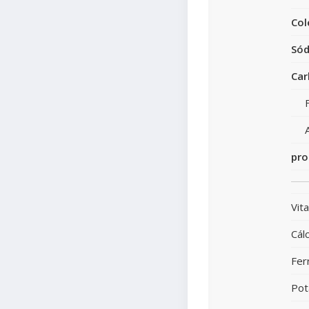
Col
Sód
Car
pro
Vit
Cálc
Fer
Pot