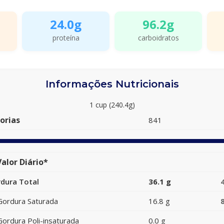
24.0g
96.2g
proteína
carboidratos
Informações Nutricionais
1 cup (240.4g)
orias
841
alor Diário*
dura Total
36.1 g
Gordura Saturada
16.8 g
Gordura Poli-insaturada
0.0 g