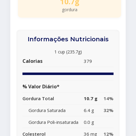
10.7g
gordura
Informações Nutricionais
1 cup (235.7g)
Calorias
379
% Valor Diário*
Gordura Total
10.7 g
14%
Gordura Saturada
6.4 g
32%
Gordura Poli-insaturada
0.0 g
Colesterol
36 mg
12%