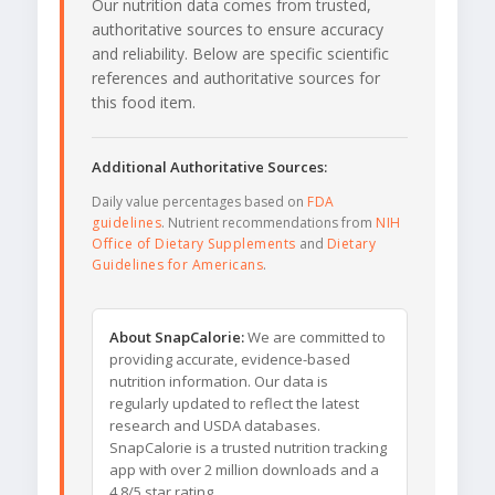
Our nutrition data comes from trusted,
authoritative sources to ensure accuracy
and reliability. Below are specific scientific
references and authoritative sources for
this food item.
Additional Authoritative Sources:
Daily value percentages based on
FDA
guidelines
. Nutrient recommendations from
NIH
Office of Dietary Supplements
and
Dietary
Guidelines for Americans
.
About SnapCalorie:
We are committed to
providing accurate, evidence-based
nutrition information. Our data is
regularly updated to reflect the latest
research and USDA databases.
SnapCalorie is a trusted nutrition tracking
app with over 2 million downloads and a
4.8/5 star rating.