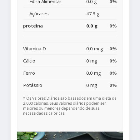
Fibra Alimentar
0.0 g
0%
Açúcares
47.3 g
proteína
0.0 g
0%
Vitamina D
0.0 mcg
0%
Cálcio
0 mg
0%
Ferro
0.0 mg
0%
Potássio
0 mg
0%
* Os Valores Diários são baseados em uma dieta de
2.000 calorias. Seus valores diários podem ser
maiores ou menores dependendo de suas
necessidades calóricas.