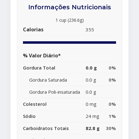
Informações Nutricionais
1 cup (236.6g)
Calorias
355
% Valor Diário*
Gordura Total
0.0 g
0%
Gordura Saturada
0.0 g
0%
Gordura Poli-insaturada
0.0 g
Colesterol
0 mg
0%
Sódio
24 mg
1%
Carboidratos Totais
82.8 g
30%