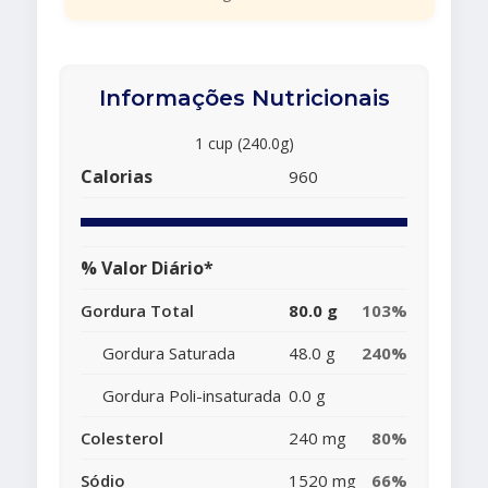
Informações Nutricionais
1 cup (240.0g)
Calorias
960
% Valor Diário*
Gordura Total
80.0 g
103%
Gordura Saturada
48.0 g
240%
Gordura Poli-insaturada
0.0 g
Colesterol
240 mg
80%
Sódio
1520 mg
66%