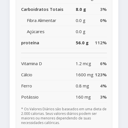
Carboidratos Totais
8.0 g
3%
Fibra Alimentar
0.0 g
0%
Açúcares
0.0 g
proteína
56.0 g
112%
Vitamina D
1.2 mcg
6%
Cálcio
1600 mg
123%
Ferro
0.8 mg
4%
Potássio
160 mg
3%
* Os Valores Diários são baseados em uma dieta de
2.000 calorias. Seus valores diários podem ser
maiores ou menores dependendo de suas
necessidades calóricas.