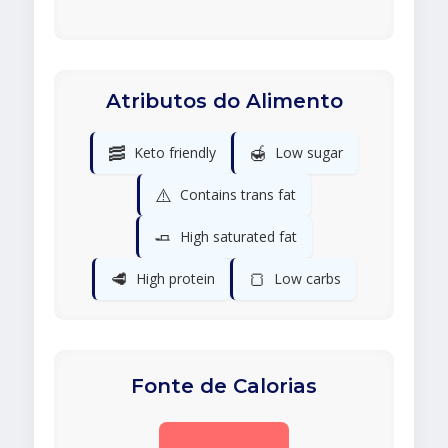
Atributos do Alimento
🥓
🍯
Keto friendly
Low sugar
⚠️
Contains trans fat
🧈
High saturated fat
🥩
🍞
High protein
Low carbs
Fonte de Calorias