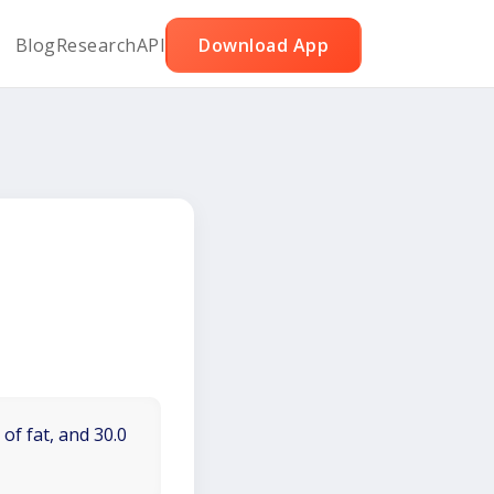
Blog
Research
API
Download App
of fat, and 30.0