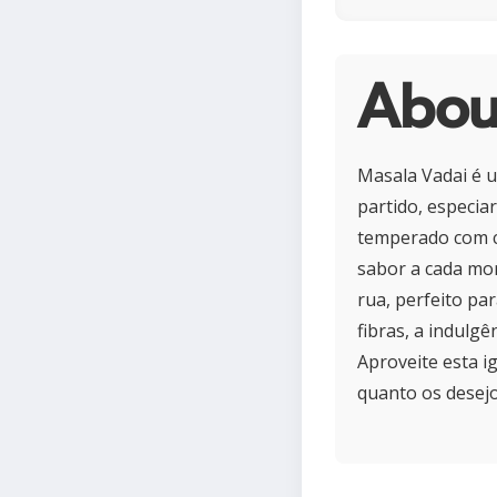
Abou
Masala Vadai é u
partido, especia
temperado com c
sabor a cada mor
rua, perfeito pa
fibras, a indulgê
Aproveite esta i
quanto os desejo