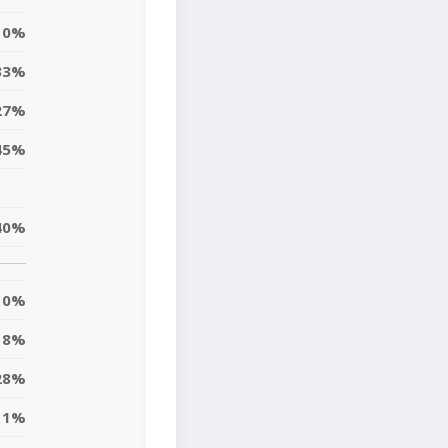
0%
33%
27%
45%
40%
0%
8%
28%
11%