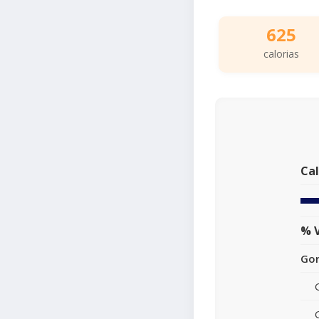
625
calorias
Cal
% V
Gor