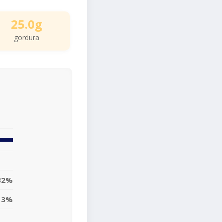
25.0g
gordura
32%
13%