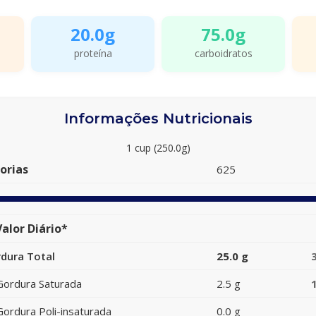
20.0g
75.0g
proteína
carboidratos
Informações Nutricionais
1 cup (250.0g)
orias
625
alor Diário*
dura Total
25.0 g
Gordura Saturada
2.5 g
Gordura Poli-insaturada
0.0 g