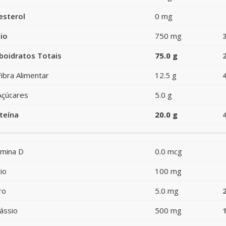
esterol
0 mg
io
750 mg
boidratos Totais
75.0 g
Fibra Alimentar
12.5 g
Açúcares
5.0 g
teína
20.0 g
amina D
0.0 mcg
io
100 mg
ro
5.0 mg
ássio
500 mg