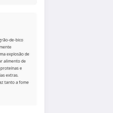
 grão-de-bico
camente
uma explosão de
ar alimento de
 proteínas e
ias extras.
az tanto a fome