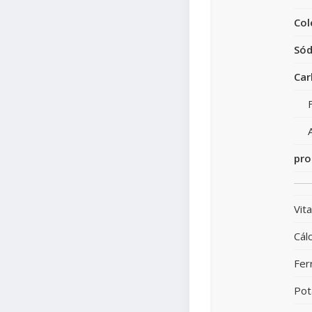
Col
Sód
Car
pro
Vit
Cálc
Fer
Pot