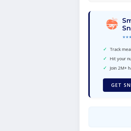
Sm
Sn
★★
✓
Track meal
✓
Hit your nu
✓
Join 2M+ 
GET SN