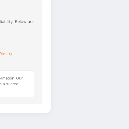
iability. Below are
Dietary
ormation. Our
s a trusted