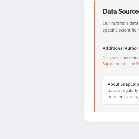
Data Sources
Our nutrition data
specific scientifi
Additional Authori
Daily value percent
Supplements
and
D
About SnapCalo
data is regularl
nutrition trackin