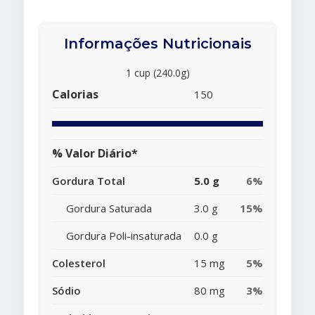
Informações Nutricionais
1 cup (240.0g)
Calorias
150
% Valor Diário*
Gordura Total
5.0 g
6%
Gordura Saturada
3.0 g
15%
Gordura Poli-insaturada
0.0 g
Colesterol
15 mg
5%
Sódio
80 mg
3%