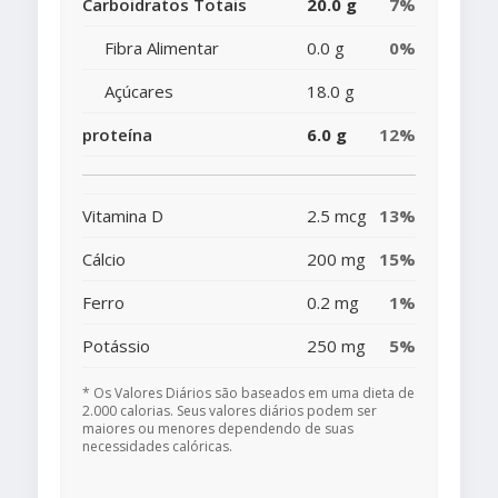
Carboidratos Totais
20.0 g
7%
Fibra Alimentar
0.0 g
0%
Açúcares
18.0 g
proteína
6.0 g
12%
Vitamina D
2.5 mcg
13%
Cálcio
200 mg
15%
Ferro
0.2 mg
1%
Potássio
250 mg
5%
* Os Valores Diários são baseados em uma dieta de
2.000 calorias. Seus valores diários podem ser
maiores ou menores dependendo de suas
necessidades calóricas.