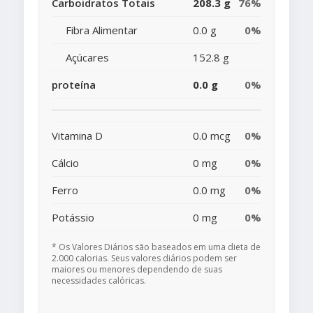
Carboidratos Totais
208.3 g
76%
Fibra Alimentar
0.0 g
0%
Açúcares
152.8 g
proteína
0.0 g
0%
Vitamina D
0.0 mcg
0%
Cálcio
0 mg
0%
Ferro
0.0 mg
0%
Potássio
0 mg
0%
* Os Valores Diários são baseados em uma dieta de
2.000 calorias. Seus valores diários podem ser
maiores ou menores dependendo de suas
necessidades calóricas.