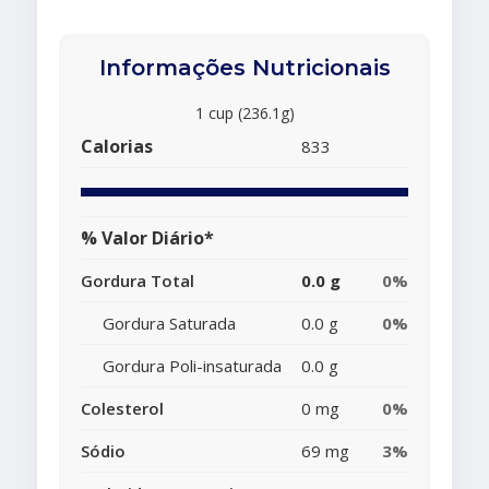
Informações Nutricionais
1 cup (236.1g)
Calorias
833
% Valor Diário*
Gordura Total
0.0 g
0%
Gordura Saturada
0.0 g
0%
Gordura Poli-insaturada
0.0 g
Colesterol
0 mg
0%
Sódio
69 mg
3%