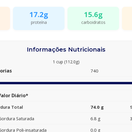
17.2g
15.6g
proteína
carboidratos
Informações Nutricionais
1 cup (112.0g)
orias
740
alor Diário*
dura Total
74.0 g
Gordura Saturada
6.8 g
Gordura Poli-insaturada
0.0 g