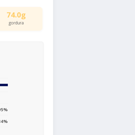
74.0g
gordura
95%
34%