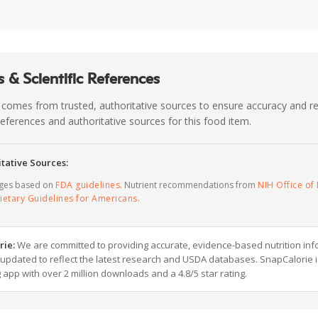
 & Scientific References
 comes from trusted, authoritative sources to ensure accuracy and rel
c references and authoritative sources for this food item.
tative Sources:
ages based on
FDA guidelines
. Nutrient recommendations from
NIH Office of 
ietary Guidelines for Americans
.
rie:
We are committed to providing accurate, evidence-based nutrition inf
y updated to reflect the latest research and USDA databases. SnapCalorie i
g app with over 2 million downloads and a 4.8/5 star rating.