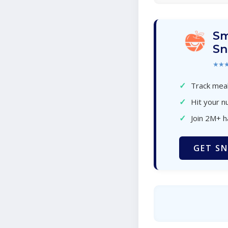
Sm
Sn
★★
✓
Track meal
✓
Hit your nu
✓
Join 2M+ 
GET SN