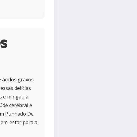
s
 ácidos graxos
essas delícias
s e mingau a
úde cerebral e
, Um Punhado De
bem-estar para a