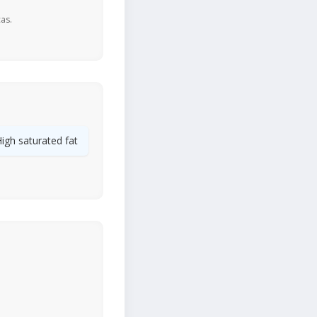
as.
igh saturated fat