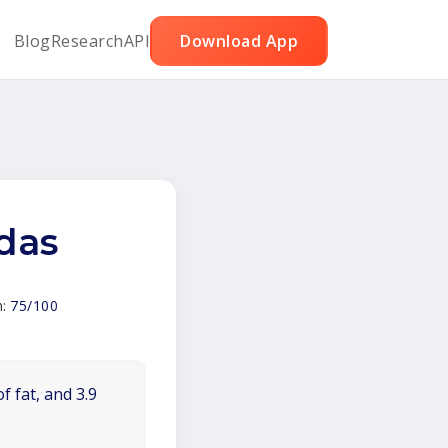
Blog
Research
API
Download App
das
m:
75/100
f fat, and 3.9