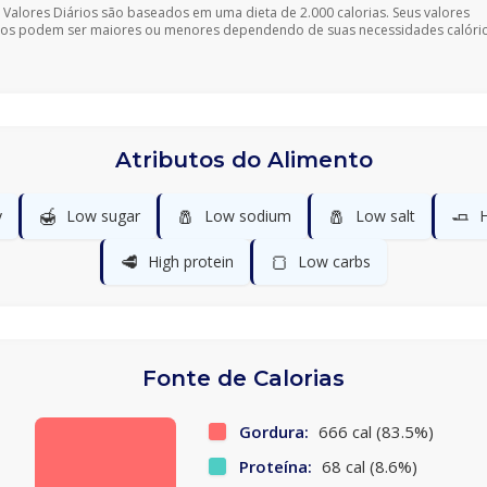
 Valores Diários são baseados em uma dieta de 2.000 calorias. Seus valores
ios podem ser maiores ou menores dependendo de suas necessidades calóric
Atributos do Alimento
🍯
🧂
🧂
🧈
y
Low sugar
Low sodium
Low salt
H
🥩
🍞
High protein
Low carbs
Fonte de Calorias
Gordura:
666 cal (83.5%)
Proteína:
68 cal (8.6%)