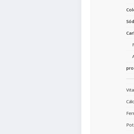
Col
Sód
Car
pro
Vit
Cálc
Fer
Pot