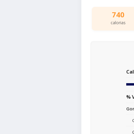
740
calorias
Cal
% V
Gor