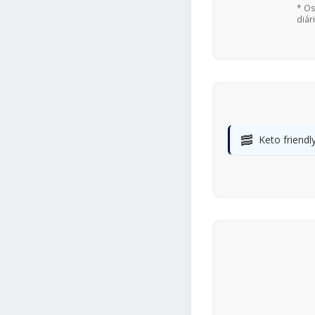
* Os
diár
🥓
Keto friendl