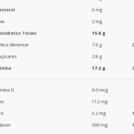
esterol
0 mg
io
2 mg
boidratos Totais
15.6 g
Fibra Alimentar
7.6 g
Açúcares
2.8 g
teína
17.2 g
amina D
0.0 mcg
io
112 mg
ro
3.2 mg
ássio
500 mg