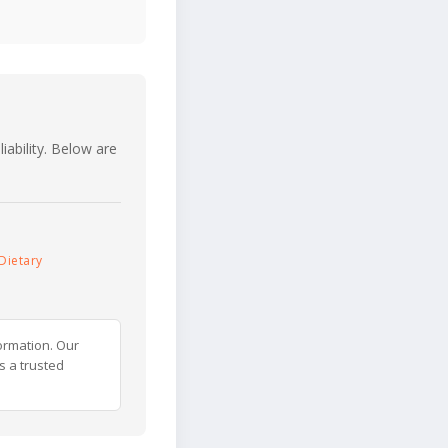
iability. Below are
Dietary
ormation. Our
s a trusted