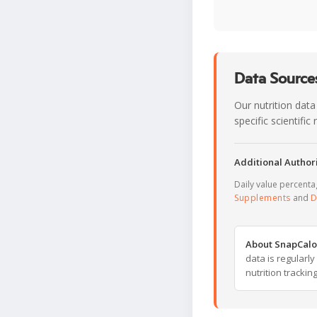
Data Sources
Our nutrition data
specific scientifi
Additional Authori
Daily value percent
Supplements
and
D
About SnapCalo
data is regularl
nutrition trackin