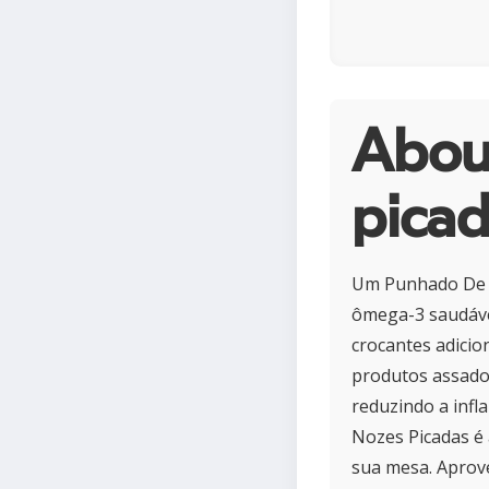
Abou
pica
Um Punhado De N
ômega-3 saudávei
crocantes adicio
produtos assados
reduzindo a infl
Nozes Picadas é 
sua mesa. Aprov